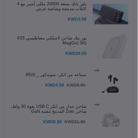
باور بانك بسعة 20000 مللي أمبير مع 4
كابلات مدمجة وشاشة عرض
KWD3.99
بور بنك شاحن لاسلكي مغناطيسي 633
(MagGo) 5K
KWD29.00
سماعه من انكر- سوندكور _ R50I
KWD4.90
KWD9.90
شاحن جدار من انكر USB C بقوة 30 واط،
شاحن Zolo المدمج بتقنية GaN
KWD6.90
KWD11.90