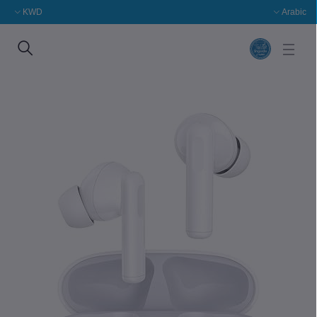
KWD
Arabic