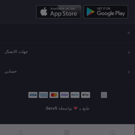
جهات الاتصال
العنوان
حسابي
مجمع نورة , شارع شرحبيل , حولي ,الكويت
تسجيل الدخول
الهاتف
22218000 - 66907790
تاريخ الطلب
صُنع بـ
بواسطة
Serv5
البريد الإلكتروني
قائمة أمنياتي
KWD8.00
info@shgarde.com
تتبع الطلب