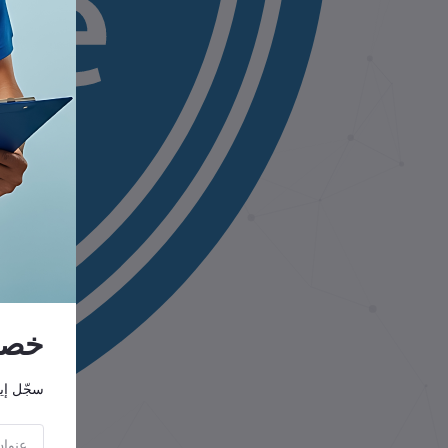
خصوم
سجّل إي