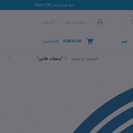
خط المساعدة:
66907790
تسجيل الدخول
التسجيل
KWD0.00
جميع التصنيفات
(
0
العناصر)
الصفحة الرئيسية
"صفقات فلاش"