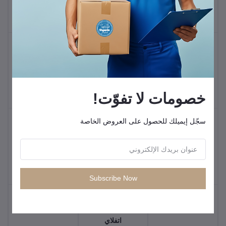
إنيرجيزر
همر
أنكر
برودو
خصومات لا تفوّت!
موتورلا
سجّل إيميلك للحصول على العروض الخاصة
زد تي إي
أي تيل
إم هورس
Subscribe Now
اتفلاي