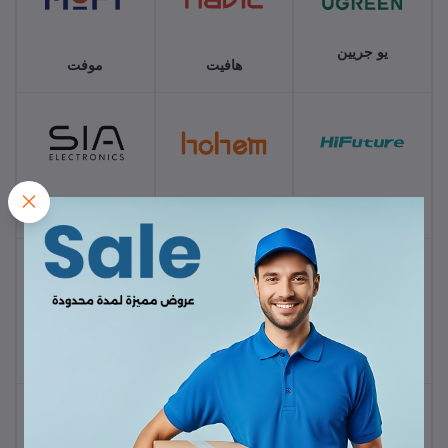
يو جريين
هافيت
موفت
هاي فيوتشر
هوهيم
سيا إلكترونيك
هونر
كينج سميث
روك ستون
إنفنكس