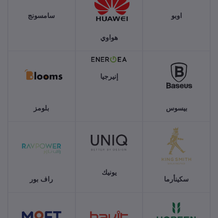
اوبو
سامسونج
هواوي
إنيرجيا
بيسوس
بلومز
يونيك
سكينأرما
راف بور