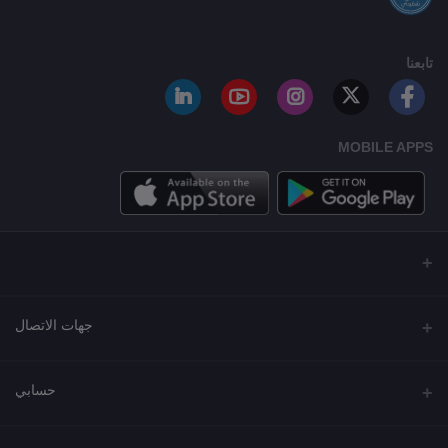
تابعنا
MOBILE APPS
جهات الاتصال
العنوان
حسابي
مجمع نورة , شارع شرحبيل , حولي ,الكويت