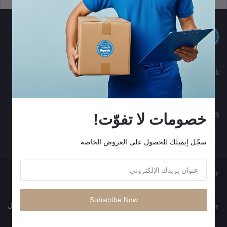
تابعنا
خصومات لا تفوّت!
MOBILE APPS
سجّل إيميلك للحصول على العروض الخاصة
Subscribe Now
جهات الاتصال