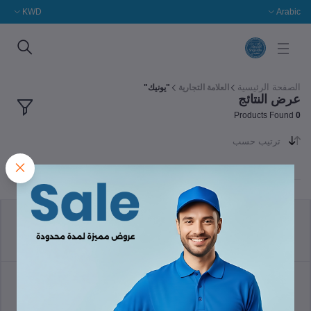
KWD
Arabic
الصفحة الرئيسية
العلامة التجارية
"يونيك"
عرض النتائج
Products Found
0
ترتيب حسب
سياسة الإرجاع
الشروط والأحكام
سياسة الدعم
سياسة الخصوصية