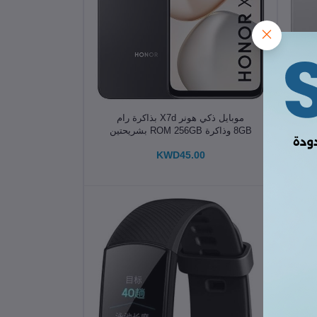
الإضافة إلى سلة التسوق
6 جيجابايت
موبايل ذكي هونر X7d بذاكرة رام
8GB وذاكرة ROM 256GB بشريحتين
وبطارية
KWD45.00