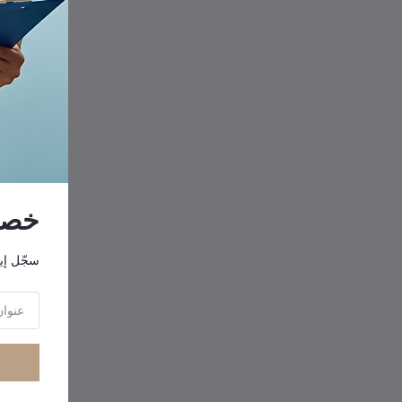
خصوم
سجّل إي
-7%