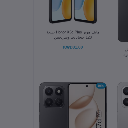
الإضافة إلى سلة التسوق
هاتف هونر Honor X5c Plus بسعة
128 جيجابايت وشريحتين
KWD31.00
الجيل
م 8GB وذاكرة
-10%