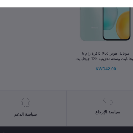
الإضافة إلى سلة التسوق
موبايل هونر X6c ذاكرة رام 6
ابايت وسعة تخزينية 128 جيجابايت
KWD42.00
سياسة الإرجاع
سياسة الدعم