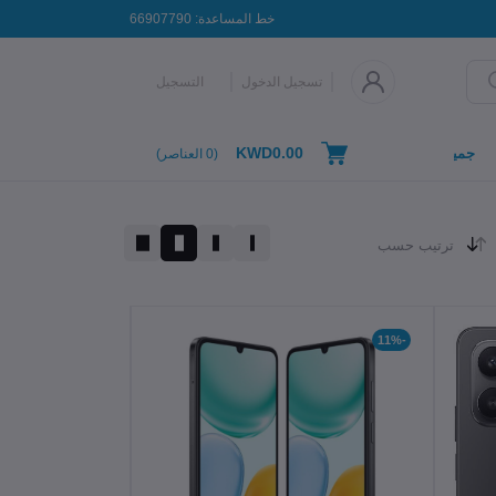
خط المساعدة:
66907790
تسجيل الدخول
التسجيل
KWD0.00
جميع التصنيفات
(
0
العناصر)
ترتيب حسب
-11%