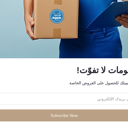
الإضافة إلى سلة التسوق
هاتف هونر X6c ثنائي الشريحة 4G
8GB RAM 256GB
KWD45.00
الإضافة إلى سلة التسوق
سماعة هونر X7I
ات لا تفوّت!
KWD8.00
ميلك للحصول على العروض الخاصة
Subscribe Now