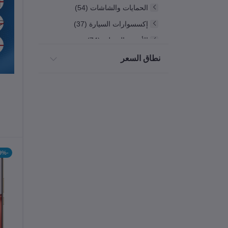
الحمايات والشاشات (54)
إكسسوارات السيارة (37)
الأجهزة المنزلية (74)
الألعاب (14)
نطاق السعر
راوترات الإنترنت (2)
الكمبيوتر واللاب توب (19)
-9%