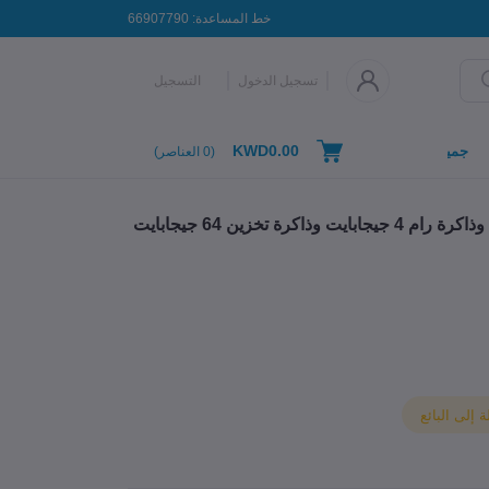
خط المساعدة:
66907790
تسجيل الدخول
التسجيل
KWD0.00
جميع التصنيفات
(
0
العناصر)