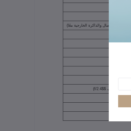
يحتي الاتصال والذاكرة الخارجية معًا)
ة عمق للعزل،
$f/2.4$
)