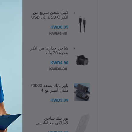
كيبل شحن سريع من
انكر USB C إلى USB
C
KWD0.95
KWD4.88
شاحن جداري من انكر
بقدرة 20 واط
KWD4.90
KWD9.90
باور بانك بسعة 20000
مللي أمبير مع 4
كابلات مدمجة وشاشة
عرض
KWD3.99
ال
بور بنك شاحن
الم
لاسلكي مغناطيسي
633 (MagGo) 5K
نظ