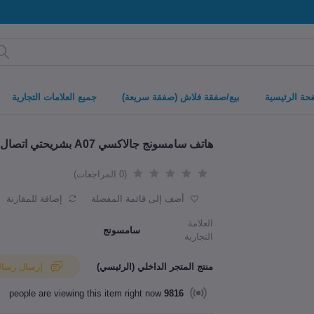
حة الرئيسية
بيع/صفقة فلاش (صفقة سريعة)
جميع العلامات التجارية
هاتف سامسونج جالاكسي A07 بشريحتي اتصال وذاكرة رام 4 جيجابايت وذاكرة تخزين 64 جيجابايت
(0 المراجعات)
أضف إلى قائمة المفضلة
إضافة للمقارنة
العلامة
سامسونج
التجارية
منتج المتجر الداخلي (الرئيسي)
إرسال رسالة إلى البائع
people are viewing this item right now
9816