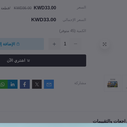
السعر
KWD33.00
KWD36.00
/قطعة
KWD33.00
السعر الإجمالي
الكمية
(
45
متوفر)
الإضافة إ
اشتري الآن
مشاركة
راجعات والتقييمات