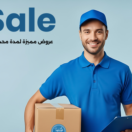
0.00
من أصل 5.0
(0 المراجعات)
لا يوجد هناك مراجعات لهذا المنتج
وصف
خاصية
التفاصيل
عالج (Chipset)
MediaTek Helio G85
(ثماني النواة، تكنولوجيا 12 نانومتر)
ام التشغيل (OS)
Android 14
، مع واجهة
One UI Core
(قابل للترقية)