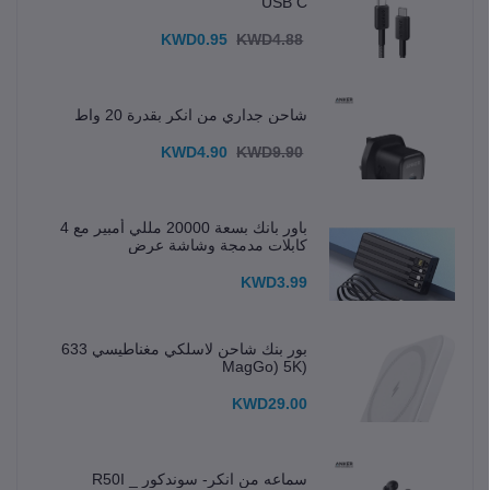
USB C
KWD0.95
KWD4.88
شاحن جداري من انكر بقدرة 20 واط
KWD4.90
KWD9.90
باور بانك بسعة 20000 مللي أمبير مع 4
كابلات مدمجة وشاشة عرض
KWD3.99
بور بنك شاحن لاسلكي مغناطيسي 633
(MagGo) 5K
KWD29.00
سماعه من انكر- سوندكور _ R50I