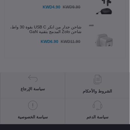
KWD4.90
KWD9.90
شاحن جدار من انكر USB C بقوة 30 واط،
شاحن Zolo المدمج بتقنية GaN
KWD6.90
KWD11.90
سياسة الإرجاع
الشروط والأحكام
سياسة الدعم
سياسة الخصوصية