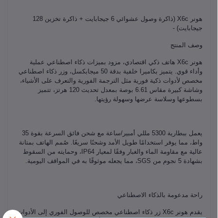
هونر X6c (ذاكرة وصول عشوائي 6 جيجابايت + ذاكرة تخزين 128
جيجابايت) -
وصف المنتج
هونر X6c هاتف ذكي اقتصادي، مزود بميزات ذكاء اصطناعي عملية
وأداء قوي. يتميز بكاميرا خلفية بدقة 50 ميجابكسل، وزر ذكاء اصطناعي
مخصص لأدوات ذكية فورية مثل الترجمة الفورية والتعرف على الأشياء،
وشاشة كبيرة مقاس 6.61 بوصة بمعدل تحديث 120 هرتز، تتميز
بسطوعها وسلاسة عرضها وسهولة رؤيتها.
يعمل ببطارية 5300 مللي أمبير/ساعة مع شحن فائق السرعة بقوة 35
واط، مما يوفر استخدامًا طويل الأمد وشحنًا سريعًا. صُمم الهاتف بمتانة
عالية مع مقاومة الماء والغبار وفقًا لمعيار IP64، وحمايته من السقوط
بشهادة 5 نجوم من SGS، مما يجعله موثوقًا به في المواقف اليومية.
راحة مدعومة بالذكاء الاصطناعي
يقدم هونر X6c زر ذكاء اصطناعي مخصص للوصول الفوري إلى الأدوات