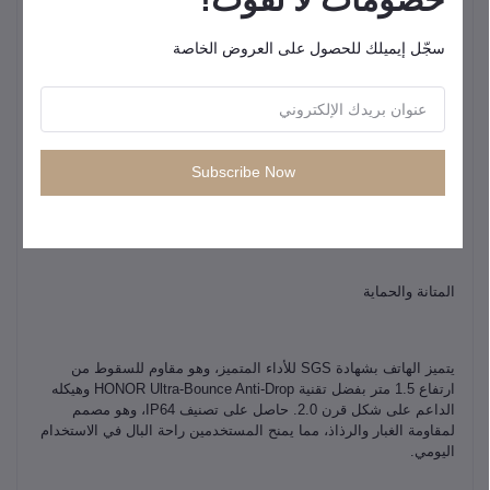
سجّل إيميلك للحصول على العروض الخاصة
البطارية والشحن
يتميز هاتف HONOR X6c ببطارية كبيرة بسعة 5300 مللي أمبير/ساعة
مع دعم HONOR SuperCharge بقوة 35 واط، مما يسمح بشحن
البطارية من 0 إلى 18% في 10 دقائق فقط. توفر هذه البطارية ما يصل
Subscribe Now
إلى 63.7 ساعة من الموسيقى، و14.3 ساعة من تشغيل مقاطع الفيديو
القصيرة، و13.9 ساعة في وضع الاستعداد مع نسبة شحن 2% في وضع
توفير الطاقة الفائق.
المتانة والحماية
يتميز الهاتف بشهادة SGS للأداء المتميز، وهو مقاوم للسقوط من
ارتفاع 1.5 متر بفضل تقنية HONOR Ultra-Bounce Anti-Drop وهيكله
الداعم على شكل قرن 2.0. حاصل على تصنيف IP64، وهو مصمم
لمقاومة الغبار والرذاذ، مما يمنح المستخدمين راحة البال في الاستخدام
اليومي.