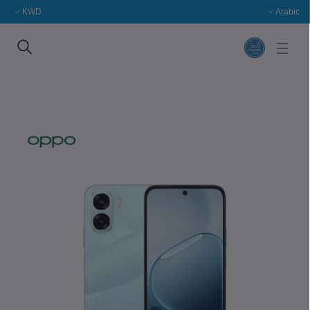
KWD
Arabic