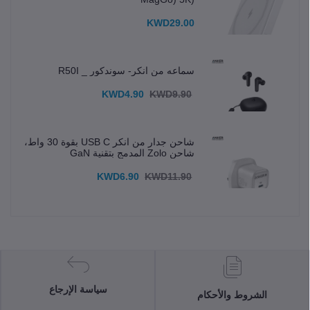
KWD29.00
سماعه من انكر- سوندكور _ R50I
KWD4.90
KWD9.90
شاحن جدار من انكر USB C بقوة 30 واط،
شاحن Zolo المدمج بتقنية GaN
KWD6.90
KWD11.90
سياسة الإرجاع
الشروط والأحكام