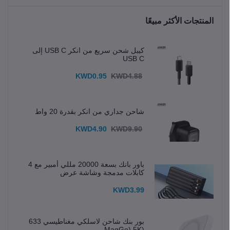
المنتجات الأكثر مبيعًا
كيبل شحن سريع من انكر USB C إلى
USB C
KWD0.95
KWD4.88
شاحن جداري من انكر بقدرة 20 واط
KWD4.90
KWD9.90
باور بانك بسعة 20000 مللي أمبير مع 4
كابلات مدمجة وشاشة عرض
KWD3.99
بور بنك شاحن لاسلكي مغناطيسي 633
(MagGo) 5K