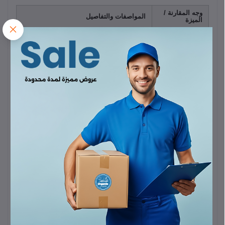
وجه المقارنة /
المواصفات والتفاصيل
الميزة
اسم الهاتف
OPPO A6x
الاتصال
يدعم شبكات الجيل الخامس
5G
/ الجيل
والشبكات
الرابع / الثالث / الثاني
ثنائي الشريحة (Dual SIM) من نوع Nano-
شريحة الاتصال
SIM
ذاكرة الوصول
4 جيجابايت (مع ميزة توسيع الذاكرة افتراضياً
العشوائي
عبر النظام)
(RAM)
سعة التخزين
128 جيجابايت
الداخلية
شاشة LCD بحجم 6.75 بوصة، وبدقة HD+
الشاشة
(1570 × 720)
معدل تحديث
سريعة وسلسة بتردد
120 هرتز
الشاشة
يصل إلى 1125 شمعة (تضمن رؤية ممتازة
سطوع الشاشة
تحت أشعة الشمس)
ثماني النواة من شركة كوالكوم (Qualcomm
المعالج
Snapdragon)