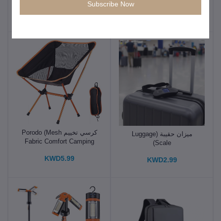
Subscribe Now
Shoulder Massager)
KWD3.99
KWD10.99
كرسي تخييم Porodo (Mesh
ميزان حقيبة (Luggage
Fabric Comfort Camping
Scale)
Chair)
KWD5.99
KWD2.99