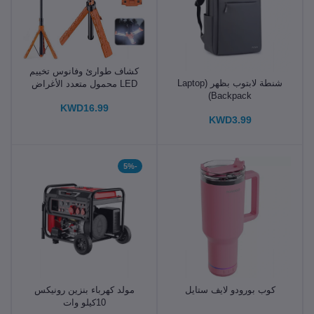
كشاف طوارئ وفانوس تخييم
شنطة لابتوب بظهر (Laptop
LED محمول متعدد الأغراض
Backpack)
KWD16.99
KWD3.99
-5%
كوب بورودو لايف ستايل
مولد كهرباء بنزين رونيكس
10كيلو وات