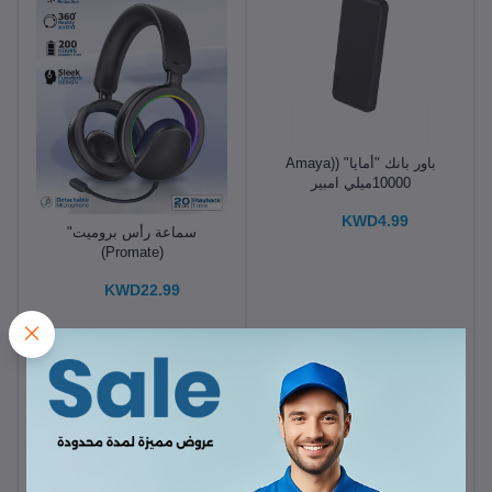
باور بانك "أمايا" (Amaya)
10000ميلي امبير
KWD4.99
سماعة رأس بروميت"
(Promate)
KWD22.99
-24%