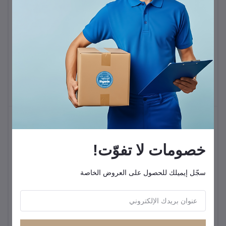
سماعات أذن بلوتوث لاسلكية
ساوندكور P41i بإلغاء
الضوضاء مع شاحن موبايل
KWD24.99
ومحول لايتنينج بوقت تشغيل
حتى 12 ساعة (و192 ساعة
باور بانك بسعة 20000 مللي
مع العلبة) بـ 6 ميكروفونات
أمبير مع 4 كابلات مدمجة
مدعومة بالذكاء الاصطناعي
وشاشة عرض
مقاومة للماء IPX5 من انكر
KWD3.99
خصومات لا تفوّت!
سجّل إيميلك للحصول على العروض الخاصة
كشاف Porodo Lifestyle
جهاز تدليك الرقبة والأكتاف
Birch 190 LED
(Bionic Finger Neck