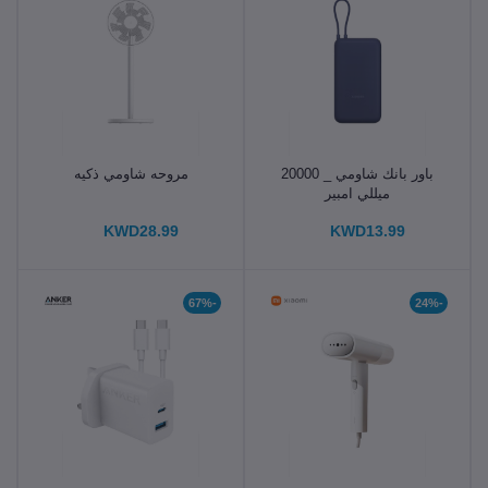
باور بانك شاومي _ 20000
مروحه شاومي ذكيه
ميللي امبير
KWD28.99
KWD13.99
-67%
-24%