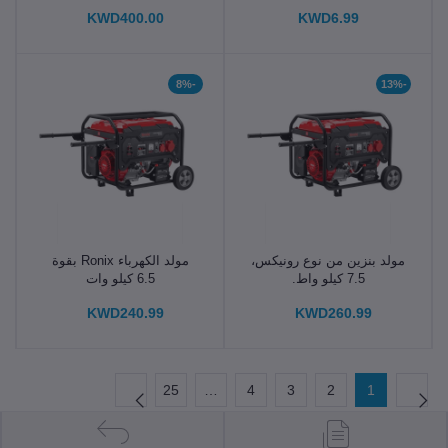
KWD400.00
KWD6.99
-8%
-13%
مولد بنزين من نوع رونيكس،
مولد الكهرباء Ronix بقوة
7.5 كيلو واط.
6.5 كيلو وات
KWD240.99
KWD260.99
25
…
4
3
2
1