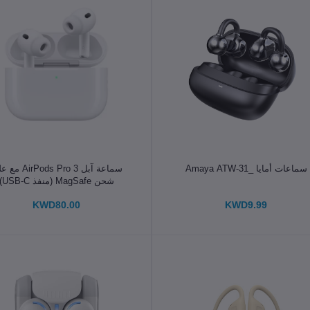
الإضافة إلى سلة التسوق
الإضافة إلى سلة التسوق
سماعات أمايا _Amaya ATW-31
سماعة آبل irPods Pro 3
شحن MagSafe (منفذ USB-C)
KWD80.00
KWD9.99