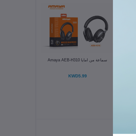
الإضافة إلى سلة التسوق
سماعة من امايا Amaya AEB-H310
KWD5.99