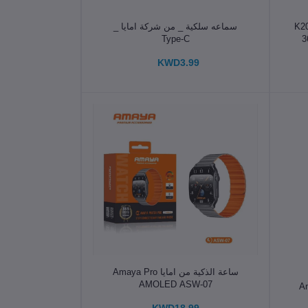
الإضافة إلى سلة التسوق
أذن لاسلكية ساوند كور K20i
سماعه سلكية _ من شركة امايا _
لوتوث ووقت تشغيل 36
Type-C
اضح
KWD3.99
ميكروفون
نيف IPX5 وتحكم
الإضافة إلى سلة التسوق
ساعة الذكية من امايا Amaya Pro
AMOLED ASW-07