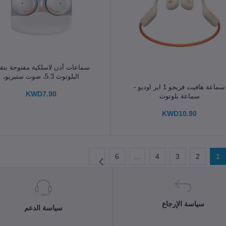
الإضافة إلى سلة التسوق
سماعات أذن لاسلكية مفتوحة بتقن
البلوتوث 5.3، صوت ستيريو،
الإضافة إلى سلة التسوق
ميكروفون مدمج، محرك 13
سماعة هافيت فريجو 1 اير اوديو -
KWD7.90
سماعة بلوتوث
KWD10.90
6
…
4
3
2
1
سياسة الإرجاع
سياسة الدعم