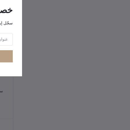
خصوم
سجّل إي
سماع