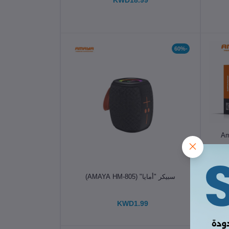
KWD18.99
-60%
الإضافة إلى سلة التسوق
سبيكر "أمايا" (AMAYA HM-805)
KWD1.99