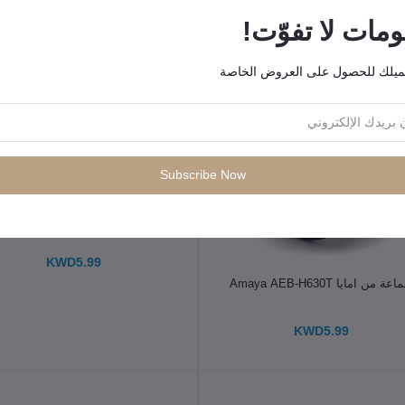
ات لا تفوّت!
ميلك للحصول على العروض الخاصة
Subscribe Now
الإضافة إلى سلة التسوق
سماعة من امايا _ maya AEB
H650M
KWD5.99
الإضافة إلى سلة التسوق
ة من امايا Amaya AEB-H630T
KWD5.99