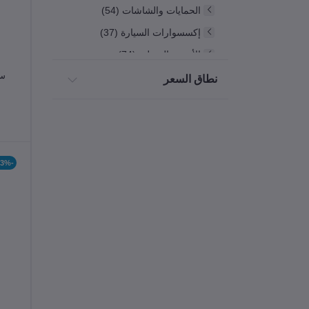
الحمايات والشاشات (54)
إكسسوارات السيارة (37)
الأجهزة المنزلية (74)
سم
الألعاب (14)
نطاق السعر
راوترات الإنترنت (2)
الكمبيوتر واللاب توب (19)
-33%