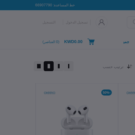
خط المساعدة:
66907790
تسجيل الدخول
التسجيل
KWD0.00
جميع التصنيفات
(
0
العناصر)
ترتيب حسب
-50%