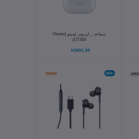
الإضافة إلى سلة التسوق
سماعه _ ايربودز اوتيتو (Oteeto
OT304)
KWD1.99
-56%