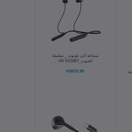
الإضافة إلى سلة التسوق
سماعة أذن بلوتوث _ سلسلة
الصوت_HV E529BT،
KWD5.90
A مع علبة