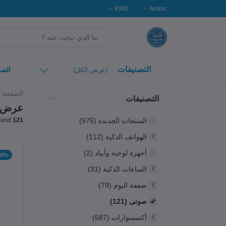
KWD
Arabic
التصنيفات
(عرض الكل)
الصف
الصفحة ا
التصنيفات
عرض ا
المنتجات الجديدة (975)
Products Found
121
الهواتف الذكية (112)
أجهزة لوحية وأيباد (2)
-40%
الساعات الذكية (31)
صفقة اليوم (79)
صوتى (121)
أكسسوارات (587)