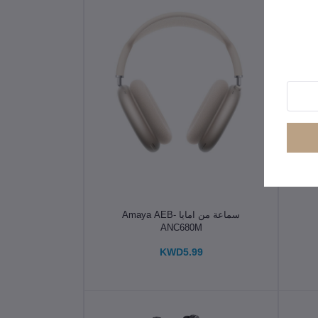
A-
الإضافة إلى سلة التسوق
سماعة من امايا Amaya AEB-
ANC680M
KWD5.99