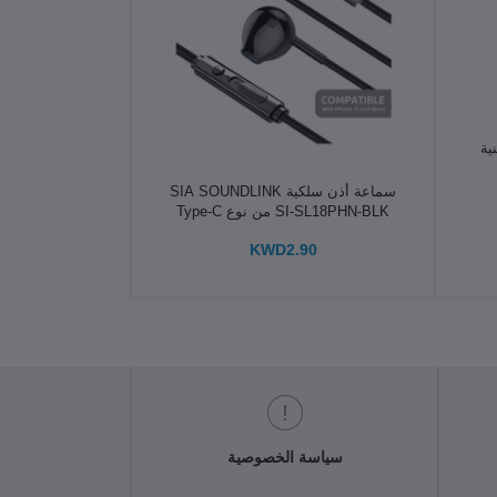
ية
الإضافة إلى سلة التسوق
سماعة أذن سلكية SIA SOUNDLINK
SI-SL18PHN-BLK من نوع Type-C
مع ميكروفون ووحدة تحكم في الصوت
KWD2.90
بطول 1.2 متر -(متوافقة مع iOS)
سياسة الخصوصية