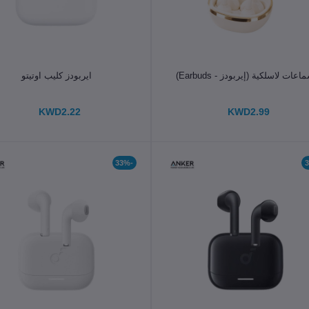
الإضافة إلى سلة التسوق
الإضافة إلى سلة التسوق
اعات لاسلكية (إيربودز - Earbuds)
ايربودز كليب اوتيتو
KWD2.22
KWD2.99
-33%