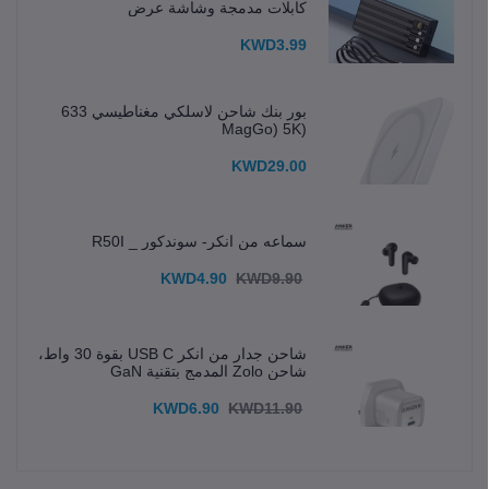
كابلات مدمجة وشاشة عرض
KWD3.99
بور بنك شاحن لاسلكي مغناطيسي 633
(MagGo) 5K
KWD29.00
سماعه من انكر- سوندكور _ R50I
KWD4.90
KWD9.90
شاحن جدار من انكر USB C بقوة 30 واط،
شاحن Zolo المدمج بتقنية GaN
KWD6.90
KWD11.90