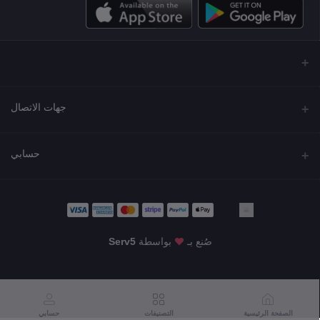
جهات الاتصال
العنوان
حسابي
مجمع نورة , شارع شرحبيل , حولي ,الكويت
تسجيل الدخول
الهاتف
22218000 - 66907790
تاريخ الطلب
صُنع بـ
بواسطة
Serv5
البريد الإلكتروني
قائمة أمنياتي
KWD3.00
info@shgarde.com
تتبع الطلب
الصفحة الرئيسية
التصنيفات
حسابي