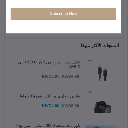
Subscribe Now
"المنتجات التي يتم شراؤها بشكل متكرر"
المنتجات الأكثر مبيعًا
كيبل شحن سريع من انكر USB C إلى
USB C
KWD0.95
KWD4.88
شاحن جداري من انكر بقدرة 20 واط
KWD4.90
KWD9.90
باور بانك بسعة 20000 مللي أمبير مع 4