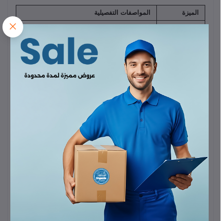
الميزة
المواصفات التفصيلية
شاحن سيارة لاسلكي مغناطيسي UGREEN
اسم المنتج
CD345
تقنية الشحن
Qi (متوافق مع MagSafe)
اللاسلكي
طاقة الإخراج
اللاسلكي
15 واط (W)
القصوى
طاقة الإخراج
7.5 واط (W)
(لأجهزة iPhone 12/13/14/15 وما
لسلسلة
بعدها)
iPhone
طاقة الإخراج
لسماعات
5 واط (W)
AirPods
,
$9\text{V}/3\text{A}$
,
$5\text{V}/2\text{A}$
مدخل الطاقة
$12\text{V}/3\text{A}$
كحد أقصى (عبر منفذ
(Input)
USB-C)
USB Type-C
(يتطلب محول طاقة سيارة USB-
منفذ الاتصال
C متوافق لدعم الشحن السريع، لا يتم تضمينه
عادةً).
قوة
11 نيوتن (N)
(تعادل تقريباً 1100 غرام)، بفضل