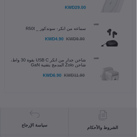
KWD29.00
سماعه من انكر- سوندكور _ R50I
KWD4.90
KWD9.90
شاحن جدار من انكر USB C بقوة 30 واط،
شاحن Zolo المدمج بتقنية GaN
KWD6.90
KWD11.90
سياسة الإرجاع
الشروط والأحكام