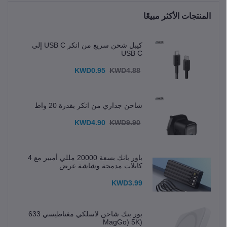
المنتجات الأكثر مبيعًا
كيبل شحن سريع من انكر USB C إلى
USB C
KWD0.95
KWD4.88
شاحن جداري من انكر بقدرة 20 واط
KWD4.90
KWD9.90
باور بانك بسعة 20000 مللي أمبير مع 4
كابلات مدمجة وشاشة عرض
KWD3.99
بور بنك شاحن لاسلكي مغناطيسي 633
(MagGo) 5K