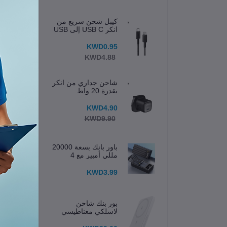
كيبل شحن سريع من
انكر USB C إلى USB
C
KWD0.95
KWD4.88
شاحن جداري من انكر
بقدرة 20 واط
KWD4.90
KWD9.90
باور بانك بسعة 20000
مللي أمبير مع 4
كابلات مدمجة وشاشة
عرض
KWD3.99
بور بنك شاحن
لاسلكي مغناطيسي
633 (MagGo) 5K