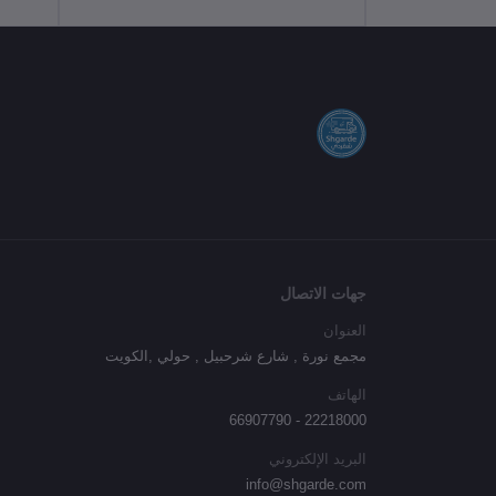
جهات الاتصال
العنوان
مجمع نورة , شارع شرحبيل , حولي ,الكويت
الهاتف
22218000 - 66907790
البريد الإلكتروني
info@shgarde.com