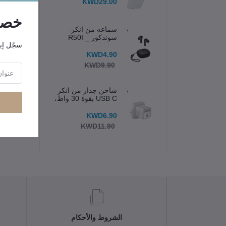
KWD29.00
خصوم
سماعه من انكر-
سوندكور _ R50I
سجّل إي
KWD4.90
KWD9.90
شاحن جدار من انكر
USB C بقوة 30 واط،
شاحن Zolo المدمج
بتقنية GaN
KWD6.90
"ال
KWD11.90
الشروط والأحكام