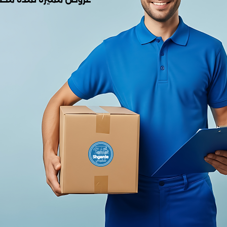
0.00
من أصل 5.0
(0 المراجعات)
لا يوجد هناك مراجعات لهذا المنتج
وصف
العلامة التجارية: يوجرين
اللون الأسود
النوع: كابل يو اس بي
الطول: 1 م