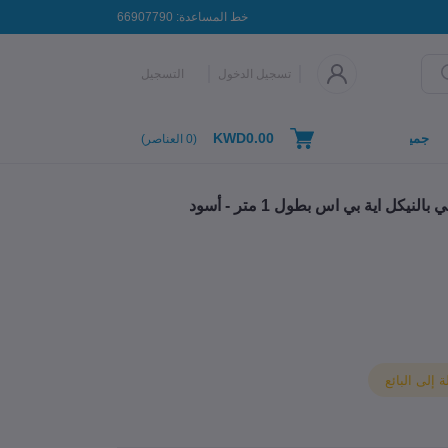
خط المساعدة:
66907790
تسجيل الدخول
التسجيل
KWD0.00
جميع التصنيفات
(
0
العناصر)
ل اية بي اس بطول 1 متر - أسود