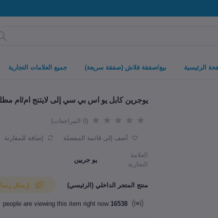
حة الرئيسية
بيع/صفقة فلاش (صفقة سريعة)
جميع العلامات التجارية
يوجرين كابل يو اس بي سي إلى لايتنج ام/ام مطلي بالنيك
(0 المراجعات)
أضف إلى قائمة المفضلة
إضافة للمقارنة
العلامة
يو جريين
التجارية
منتج المتجر الداخلي (الرئيسي)
إرسال رسالة إلى البائع
people are viewing this item right now
16538