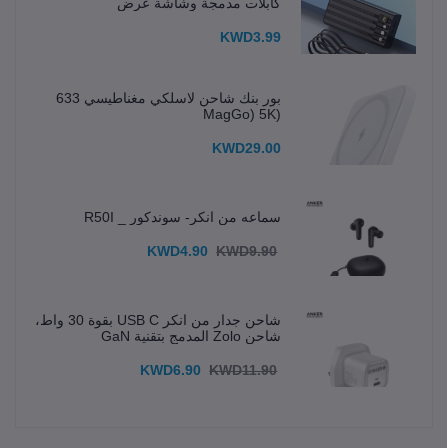
كابلات مدمجة وشاشة عرض
KWD3.99
بور بنك شاحن لاسلكي مغناطيسي 633
(MagGo) 5K
KWD29.00
سماعه من انكر- سوندكور _ R50I
KWD4.90
KWD9.90
شاحن جدار من انكر USB C بقوة 30 واط،
شاحن Zolo المدمج بتقنية GaN
KWD6.90
KWD11.90