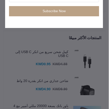
Subscribe Now
"المنتجات التي يتم شراؤها بشكل متكرر"
المنتجات الأكثر مبيعًا
كيبل شحن سريع من انكر USB C إلى
USB C
KWD0.95
KWD4.88
شاحن جداري من انكر بقدرة 20 واط
KWD4.90
KWD9.90
باور بانك بسعة 20000 مللي أمبير مع 4