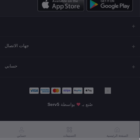
جهات الاتصال
العنوان
حسابي
مجمع نورة , شارع شرحبيل , حولي ,الكويت
تسجيل الدخول
الهاتف
22218000 - 66907790
تاريخ الطلب
صُنع بـ
بواسطة
Serv5
البريد الإلكتروني
قائمة أمنياتي
KWD6.99
info@shgarde.com
تتبع الطلب
الصفحة الرئيسية
التصنيفات
حسابي