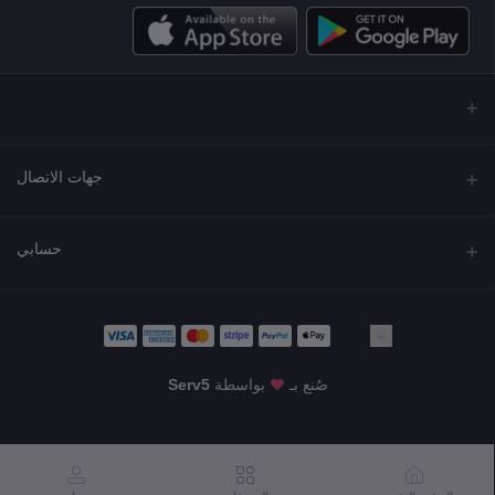
جهات الاتصال
العنوان
حسابي
مجمع نورة , شارع شرحبيل , حولي ,الكويت
تسجيل الدخول
الهاتف
22218000 - 66907790
تاريخ الطلب
صُنع بـ
بواسطة
Serv5
البريد الإلكتروني
قائمة أمنياتي
KWD8.99
info@shgarde.com
تتبع الطلب