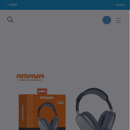
KWD
Arabic