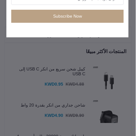
Subscribe Now
"المنتجات التي يتم شراؤها بشكل متكرر"
المنتجات الأكثر مبيعًا
كيبل شحن سريع من انكر USB C إلى
USB C
KWD0.95
KWD4.88
شاحن جداري من انكر بقدرة 20 واط
KWD4.90
KWD9.90