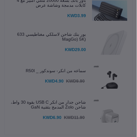
باور بانك بسعة 20000 مللي أمبير مع 4
كابلات مدمجة وشاشة عرض
KWD3.99
بور بنك شاحن لاسلكي مغناطيسي 633
(MagGo) 5K
KWD29.00
سماعه من انكر- سوندكور _ R50I
KWD4.90
KWD9.90
شاحن جدار من انكر USB C بقوة 30 واط،
شاحن Zolo المدمج بتقنية GaN
KWD6.90
KWD11.90