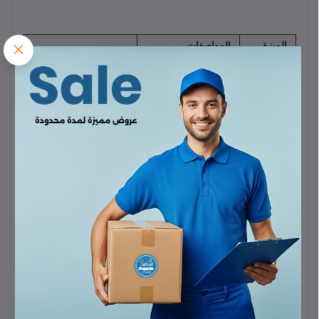
الميزة
المواصفات
ملاحظات (Notes)
(Specifications)
(Feature)
إجمالي
120 واط (120W
أعلى قوة شحن إجمالية
الطاقة
Max)
متاحة من جميع المنافذ.
القصوى
المدخل
$DC 12\text{V} -
متوافق مع السيارات
(Input)
24\text{V}$
والشاحنات.
هيكل
الوحدة الأمامية
يتم توصيله في منفذ
الشاحن
(Front Unit)
ولاعة السجائر.
الأساسي
وصلة
لتمكين الركاب في
الشحن
كابل تمديد طويل
المقعد الخلفي من
الخلفية
الشحن بسهولة.
منافذ
منفذ USB-C1 (30W
إجمالي
$60\text{W}$
الوحدة
PD)
و
منفذ USB-A1
مخصص للسائق والراكب
الأمامية
(30W QC 3.0)
الأمامي.
منافذ
منفذ USB-C2 (30W
إجمالي
$60\text{W}$
الوحدة
PD)
و
منفذ USB-A2
مخصص للركاب
الخلفية
(30W QC 3.0)
الخلفيين.