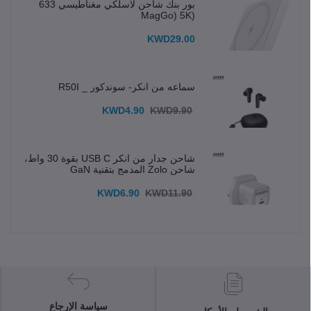
بور بنك شاحن لاسلكي مغناطيسي 633
(MagGo) 5K
KWD29.00
سماعه من انكر- سوندكور _ R50I
KWD4.90
KWD9.90
شاحن جدار من انكر USB C بقوة 30 واط،
شاحن Zolo المدمج بتقنية GaN
KWD6.90
KWD11.90
سياسة الإرجاع