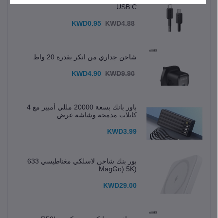
USB C
KWD0.95
KWD4.88
شاحن جداري من انكر بقدرة 20 واط
KWD4.90
KWD9.90
باور بانك بسعة 20000 مللي أمبير مع 4
كابلات مدمجة وشاشة عرض
KWD3.99
بور بنك شاحن لاسلكي مغناطيسي 633
(MagGo) 5K
KWD29.00