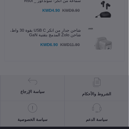
سماعه من انكر- سوندكور _ R50I
KWD4.90
KWD9.90
شاحن جدار من انكر USB C بقوة 30 واط،
شاحن Zolo المدمج بتقنية GaN
KWD6.90
KWD11.90
سياسة الإرجاع
الشروط والأحكام
سياسة الدعم
سياسة الخصوصية