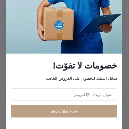
(5.5 كيلو واط)
المحرك:
قوي بسعة
420cc
.
خزان الوقود:
سعة
25 لتر
، يكفي للتشغيل المستمر حتى
8.6
ساعة
.
الجودة:
ملفات نحاس
100%
تضمن تشغيل مستمر دون ارتفاع
الحرارة.
التصميم:
مدمج وعملي مزود بعجلات لسهولة النقل والاستخدام
خصومات لا تفوّت!
سجّل إيميلك للحصول على العروض الخاصة
"المنتجات التي يتم شراؤها بشكل متكرر"
Subscribe Now
المنتجات الأكثر مبيعًا
كيبل شحن سريع من انكر USB C إلى