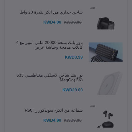
شاحن جداري من انكر بقدرة 20 واط
KWD4.90
KWD9.90
باور بانك بسعة 20000 مللي أمبير مع 4
كابلات مدمجة وشاشة عرض
KWD3.99
بور بنك شاحن لاسلكي مغناطيسي 633
(MagGo) 5K
KWD29.00
سماعه من انكر- سوندكور _ R50I
KWD4.90
KWD9.90