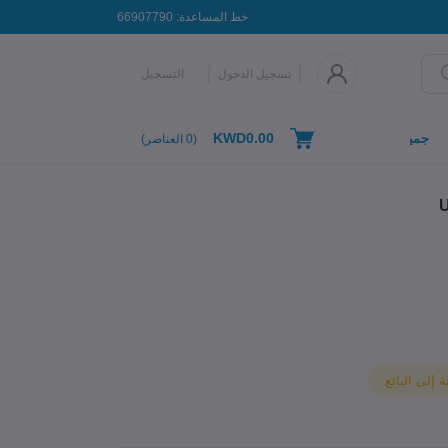
خط المساعدة:
66907790
تسجيل الدخول
التسجيل
KWD0.00
جميع التصنيفات
(
0
العناصر)