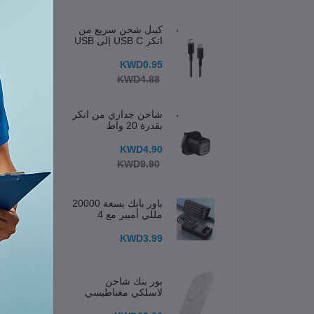
كيبل شحن سريع من
انكر USB C إلى USB
C
KWD0.95
KWD4.88
شاحن جداري من انكر
بقدرة 20 واط
KWD4.90
KWD9.90
باور بانك بسعة 20000
مللي أمبير مع 4
كابلات مدمجة وشاشة
عرض
KWD3.99
رأس
تصمي
بور بنك شاحن
مزود
لاسلكي مغناطيسي
633 (MagGo) 5K