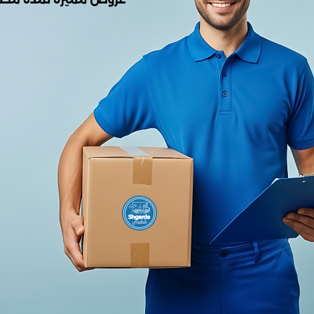
0.00
من أصل 5.0
(0 المراجعات)
لا يوجد هناك مراجعات لهذا المنتج
وصف
 شاحن
Amaya U54S
: شاحن منزلي بقدرة
20 واط
مع منفذ
USB‑C
، يدعم تقنية Power Delivery 3.0.
مه مدمج مع قابس قابل للطي، ما يجعله مناسب للسفر والتخزين.
 بحماية مدمجة ضد التيار الزائد، والجهد العالي، والدائرة القصيرة لضمان أمان شح