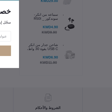
KWD29.00
خصوم
سماعه من انكر-
سوندكور _ R50I
سجّل إي
KWD4.90
"ال
KWD9.90
شاحن جدار من انكر
USB C بقوة 30 واط،
شاحن Zolo المدمج
بتقنية GaN
KWD6.90
KWD11.90
الشروط والأحكام