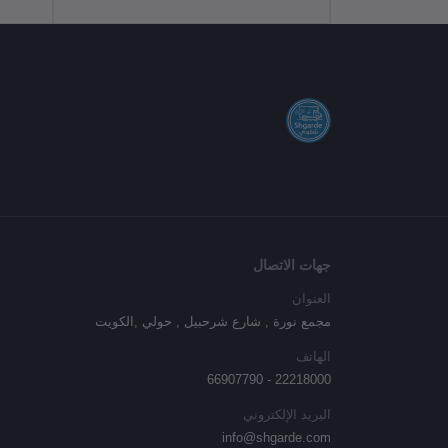
جهات الاتصال
العنوان
مجمع نورة , شارع شرحبيل , حولي ,الكويت
الهاتف
22218000 - 66907790
البريد الإلكتروني
info@shgarde.com