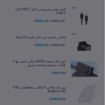
كيبل شحن سريع من انكر USB C إلى
USB C
KWD0.95
KWD4.88
شاحن جداري من انكر بقدرة 20 واط
KWD4.90
KWD9.90
باور بانك بسعة 20000 مللي أمبير مع 4
كابلات مدمجة وشاشة عرض
KWD3.99
بور بنك شاحن لاسلكي مغناطيسي 633
(MagGo) 5K
KWD29.00