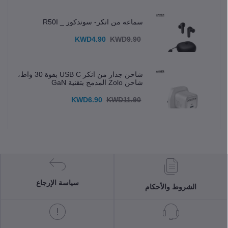
سماعه من انكر- سوندكور _ R50I
KWD4.90
KWD9.90
شاحن جدار من انكر USB C بقوة 30 واط،
شاحن Zolo المدمج بتقنية GaN
KWD6.90
KWD11.90
سياسة الإرجاع
الشروط والأحكام