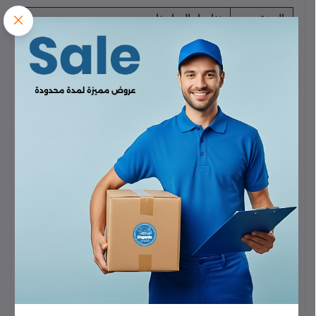
الميزة
تفاصيل المواصفات
العلامة
بروميت (Promate)
التجارية
الموديل
XWATCH-S19.MNG
ساعة ذكية بشاشة عالية الدقة وإمكانيات رياضية
نوع المنتج
شاملة
اللون
مانجانيز (Manganese) أو رمادي غامق / معدني
شاشة لمس كبيرة جدًا
، قد تصل إلى
$2.05$
الشاشة
بوصة أو أكبر
، من نوع TFT/IPS
الدقة
دقة عالية (قد تصل إلى
$320 \times 385$
بكسل)
الشريحة
شريحة حديثة تدعم وظائف متعددة (مثل
(Chipset)
RTL8762 أو ما يعادلها)
البلوتوث
بلوتوث
$5.2$
أو أحدث
سعة كبيرة نسبيًا، قد تكون
$280 \text{mAh}$
أو
البطارية
أكثر
عمر
البطارية
$5-7$
أيام للاستخدام العادي
(الاستخدام)