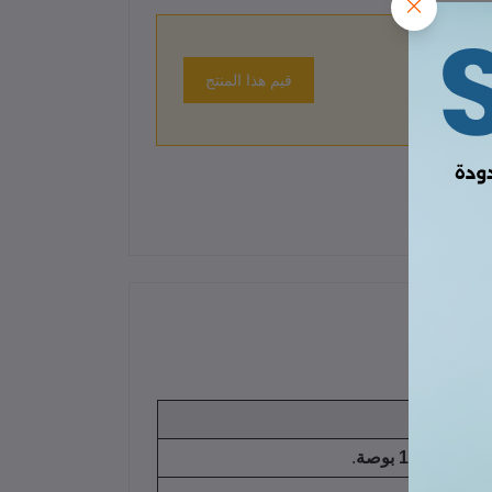
قيم هذا المنتج
 حتى الآن.
أو
1.43 بوصة
.