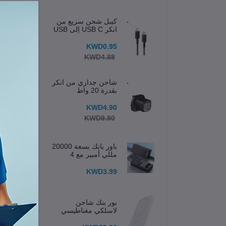
كيبل شحن سريع من
انكر USB C إلى USB
C
KWD0.95
KWD4.88
شاحن جداري من انكر
بقدرة 20 واط
KWD4.90
KWD9.90
باور بانك بسعة 20000
مللي أمبير مع 4
كابلات مدمجة وشاشة
عرض
KWD3.99
ال
بور بنك شاحن
ا
لاسلكي مغناطيسي
633 (MagGo) 5K