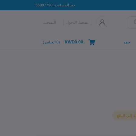
خط المساعدة:
66907790
تسجيل الدخول
التسجيل
KWD0.00
جميع التصنيفات
(
0
العناصر)