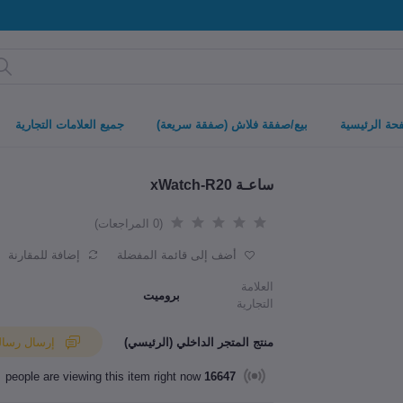
حة الرئيسية
بيع/صفقة فلاش (صفقة سريعة)
جميع العلامات التجارية
ساعـة xWatch-R20
(0 المراجعات)
أضف إلى قائمة المفضلة
إضافة للمقارنة
العلامة
بروميت
التجارية
منتج المتجر الداخلي (الرئيسي)
إرسال رسالة إلى البائع
people are viewing this item right now
16647