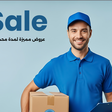
0.00
من أصل 5.0
(0 المراجعات)
لا يوجد هناك مراجعات لهذا المنتج
وصف
ميزة
التفاصيل
لشاشة
شاشة
IPS
أو
TFT
كبيرة، غالباً بحجم حوالي
1.32 بوصة