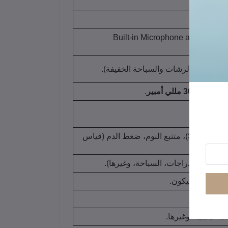
، تدعم إجراء واستقبال المكالمات مباشرة من الساعة (Built-in Microphone and
ة للتعرق والرشات والسباحة الخفيفة).
) إلى
300 مللي أمبير
.
ت النشطة).
معدل ضربات القلب (HR)، مستوى الأكسجين في الدم (SpO2)، متتبع النوم، ضغط الدم (قياس
 ركوب الدراجات، السباحة، وغيرها).
 وحزام سيليكون.
لة حاسبة، وغيرها.