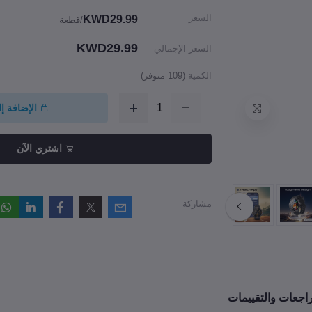
السعر
KWD29.99
/قطعة
KWD29.99
السعر الإجمالي
الكمية
(
109
متوفر)
الإضافة إ
اشتري الآن
مشاركة
راجعات والتقييمات