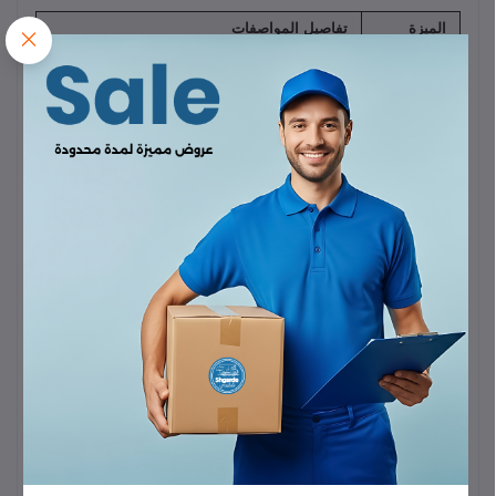
الميزة
تفاصيل المواصفات
العلامة
بروميت (Promate)
التجارية
الموديل
XWATCH-B2.Gold
ساعة ذكية / متتبع لياقة بدنية مع خاصية إجراء
نوع المنتج
المكالمات عبر البلوتوث
اللون
ذهبي
الشاشة
شاشة TFT بقياس
$2.01$
بوصة
الدقة
$240 \times 296$
بكسل
البلوتوث
بلوتوث
$5.3$
سعة
$230 \text{mAh}$
(ليثيوم بوليمر)
البطارية
عمر
$3-4$
أيام للاستخدام العادي (حتى
$10-15$
يومًا
البطارية
في وضع الاستعداد/الاستخدام الخفيف)
(الاستخدام)
الشحن
شحن مغناطيسي
مقاومة
IP67
(مقاومة للغبار والغمر المؤقت في الماء)