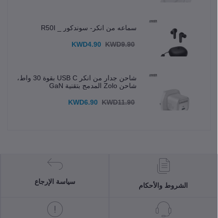
سماعه من انكر- سوندكور _ R50I
KWD4.90
KWD9.90
شاحن جدار من انكر USB C بقوة 30 واط،
شاحن Zolo المدمج بتقنية GaN
KWD6.90
KWD11.90
سياسة الإرجاع
الشروط والأحكام