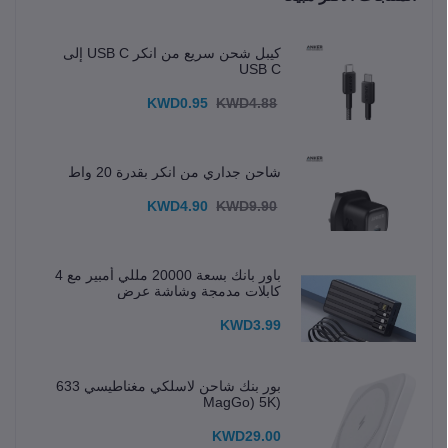
كيبل شحن سريع من انكر USB C إلى
USB C
KWD0.95
KWD4.88
شاحن جداري من انكر بقدرة 20 واط
KWD4.90
KWD9.90
باور بانك بسعة 20000 مللي أمبير مع 4
كابلات مدمجة وشاشة عرض
KWD3.99
بور بنك شاحن لاسلكي مغناطيسي 633
(MagGo) 5K
KWD29.00