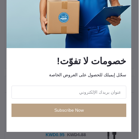
التوصيل والوظيفة:
يربط الكابل بين منفذي
USB-C
ويدعم
نقل البيانات
و
شحن الأجهزة
المختلفة بكفاءة عالية (قوة الشحن تعتمد على الموديل،
ولكنها تبدأ عادة من 60 واط).
المتانة والتصميم:
يتميز الكابل بغلاف خارجي
مضفر من القماش
خصومات لا تفوّت!
سجّل إيميلك للحصول على العروض الخاصة
"المنتجات التي يتم شراؤها بشكل متكرر"
المنتجات الأكثر مبيعًا
Subscribe Now
كيبل شحن سريع من انكر USB C إلى
USB C
KWD0.95
KWD4.88