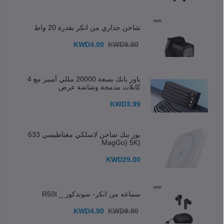
شاحن جداري من انكر بقدرة 20 واط
KWD4.90
KWD9.90
باور بانك بسعة 20000 مللي أمبير مع 4
كابلات مدمجة وشاشة عرض
KWD3.99
بور بنك شاحن لاسلكي مغناطيسي 633
(MagGo) 5K
KWD29.00
سماعه من انكر- سوندكور _ R50I
KWD4.90
KWD9.90