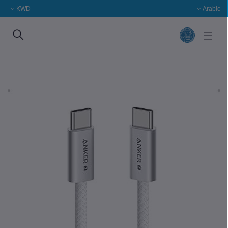
KWD
Arabic