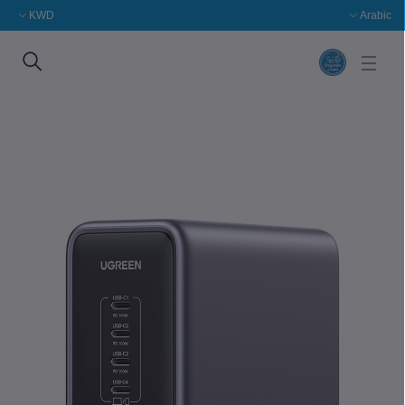
KWD
Arabic