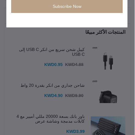
Subscribe Now
"المنتجات التي يتم شراؤها بشكل متكرر"
المنتجات الأكثر مبيعًا
كيبل شحن سريع من انكر USB C إلى
USB C
KWD0.95
KWD4.88
شاحن جداري من انكر بقدرة 20 واط
KWD4.90
KWD9.90
باور بانك بسعة 20000 مللي أمبير مع 4
كابلات مدمجة وشاشة عرض
KWD3.99