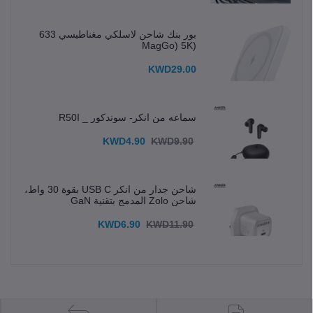
بور بنك شاحن لاسلكي مغناطيسي 633
(MagGo) 5K
KWD29.00
سماعه من انكر- سوندكور _ R50I
KWD4.90
KWD9.90
شاحن جدار من انكر USB C بقوة 30 واط،
شاحن Zolo المدمج بتقنية GaN
KWD6.90
KWD11.90