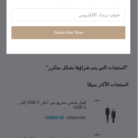
1000 هرتز (لأقصى سرعة استجابة).
(Polling
Rate)
التوافق
متوافقة مع أنظمة التشغيل Windows و Mac.
Subscribe Now
"المنتجات التي يتم شراؤها بشكل متكرر"
المنتجات الأكثر مبيعًا
كيبل شحن سريع من انكر USB C إلى
USB C
KWD0.95
KWD4.88