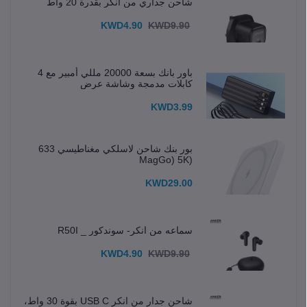
شاحن جداري من انكر بقدرة 20 واط
KWD4.90
KWD9.90
باور بانك بسعة 20000 مللي أمبير مع 4
كابلات مدمجة وشاشة عرض
KWD3.99
بور بنك شاحن لاسلكي مغناطيسي 633
(MagGo) 5K
KWD29.00
سماعه من انكر- سوندكور _ R50I
KWD4.90
KWD9.90
شاحن جدار من انكر USB C بقوة 30 واط،