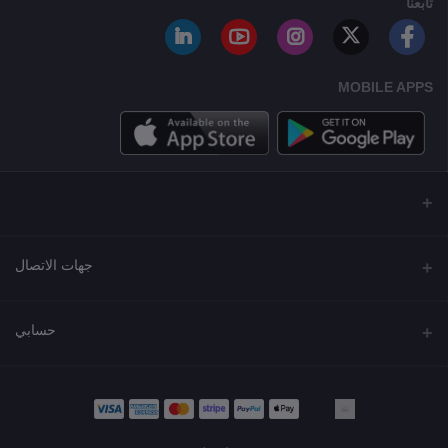
تابعنا
MOBILE APPS
جهات الاتصال
العنوان
حسابي
مجمع نورة , شارع شرحبيل , حولي ,الكويت
تسجيل الدخول
الهاتف
22218000 - 66907790
تاريخ الطلب