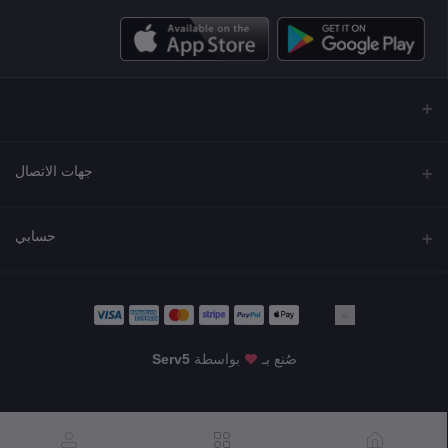
جهات الاتصال
العنوان
حسابي
مجمع نورة , شارع شرحبيل , حولي ,الكويت
تسجيل الدخول
الهاتف
22218000 - 66907790
تاريخ الطلب
صُنع بـ
بواسطة
Serv5
البريد الإلكتروني
قائمة أمنياتي
KWD5.50
info@shgarde.com
تتبع الطلب