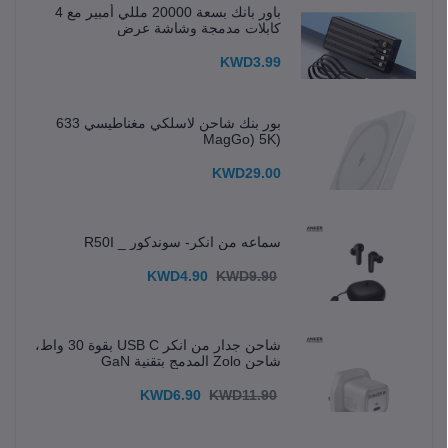
باور بانك بسعة 20000 مللي أمبير مع 4
كابلات مدمجة وشاشة عرض
KWD3.99
بور بنك شاحن لاسلكي مغناطيسي 633
(MagGo) 5K
KWD29.00
سماعه من انكر- سوندكور _ R50I
KWD4.90
KWD9.90
شاحن جدار من انكر USB C بقوة 30 واط،
شاحن Zolo المدمج بتقنية GaN
KWD6.90
KWD11.90