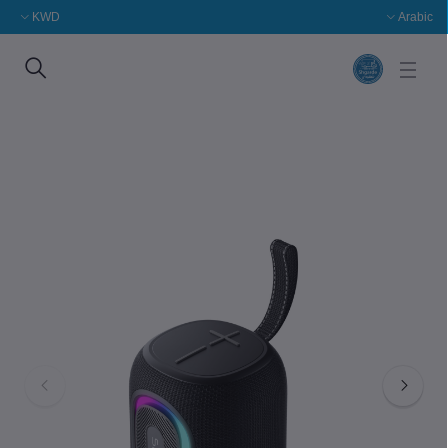
KWD
Arabic