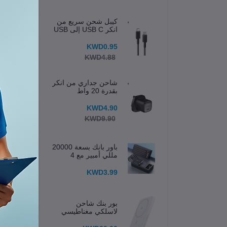
كيبل شحن سريع من
انكر USB C إلى USB
C
KWD0.95
KWD4.88
شاحن جداري من انكر
بقدرة 20 واط
KWD4.90
KWD9.90
باور بانك بسعة 20000
مللي أمبير مع 4
كابلات مدمجة وشاشة
عرض
KWD3.99
الخ
بور بنك شاحن
رق
لاسلكي مغناطيسي
633 (MagGo) 5K
إجم