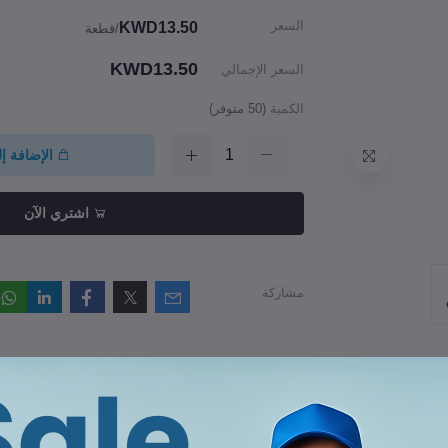
السعر
KWD13.50
/قطعة
KWD13.50
السعر الإجمالي
الكمية
(
50
متوفر)
الإضافة إ
اشتري الآن
مشاركة
راجعات والتقييمات