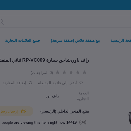
حة الرئيسية
بيع/صفقة فلاش (صفقة سريعة)
جميع العلامات التجارية
راف باور،شاحن سيارة RP-VC009 ثنائي المنفذ بقوة 48 وات مع PD30W QC3.0 أسود
(0 المراجعات)
أضف إلى قائمة المفضلة
إضافة للمقارنة
العلامة
راف بور
التجارية
منتج المتجر الداخلي (الرئيسي)
إرسال رسالة إلى البائع
people are viewing this item right now
14419