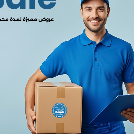
0.00
من أصل 5.0
(0 المراجعات)
لا يوجد هناك مراجعات لهذا المنتج
وصف
اصية (Feature)
التفاصيل (Details)
م الموديل (Model)
RP-VC009
الي القوة (Total Power)
48W Max