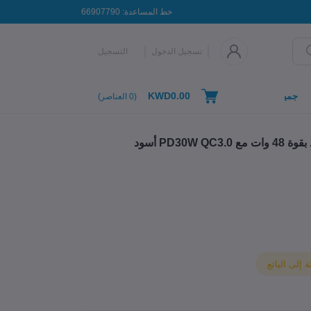
خط المساعدة:
66907790
تسجيل الدخول
التسجيل
KWD0.00
جميع التصنيفات
(
0
العناصر)