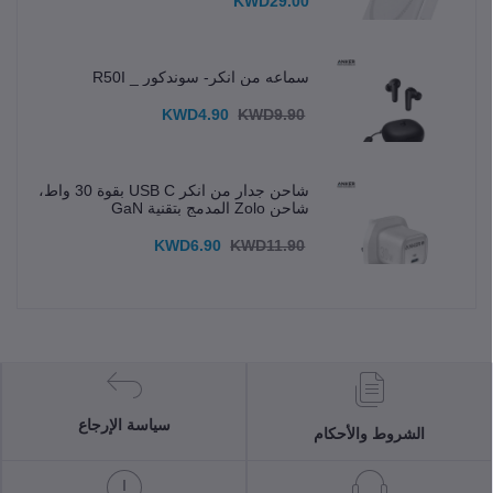
KWD29.00
سماعه من انكر- سوندكور _ R50I
KWD4.90
KWD9.90
شاحن جدار من انكر USB C بقوة 30 واط،
شاحن Zolo المدمج بتقنية GaN
KWD6.90
KWD11.90
سياسة الإرجاع
الشروط والأحكام