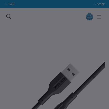
KWD
Arabic