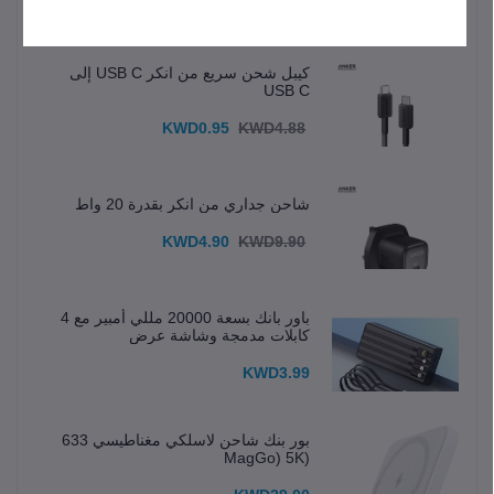
المنتجات الأكثر مبيعًا
كيبل شحن سريع من انكر USB C إلى
USB C
KWD0.95
KWD4.88
شاحن جداري من انكر بقدرة 20 واط
KWD4.90
KWD9.90
باور بانك بسعة 20000 مللي أمبير مع 4
كابلات مدمجة وشاشة عرض
KWD3.99
بور بنك شاحن لاسلكي مغناطيسي 633
(MagGo) 5K