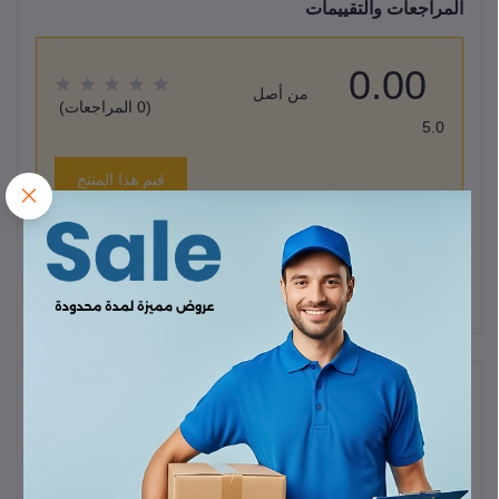
المراجعات والتقييمات
0.00
من أصل
(0 المراجعات)
5.0
قيم هذا المنتج
لا يوجد هناك مراجعات لهذا المنتج حتى الآن.
وصف
كيبل
Promate xCord-AC
هو كيبل شحن ونقل بيانات مصمم بتقنية