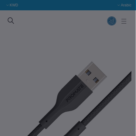
KWD
Arabic