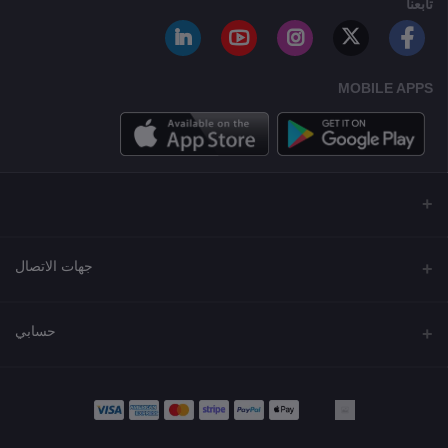
تابعنا
MOBILE APPS
جهات الاتصال
العنوان
حسابي
مجمع نورة , شارع شرحبيل , حولي ,الكويت
تسجيل الدخول
الهاتف
22218000 - 66907790
تاريخ الطلب