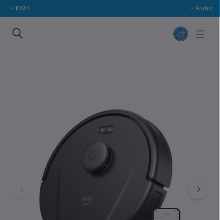
KWD
Arabic