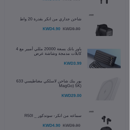
شاحن جداري من انكر بقدرة 20 واط
KWD4.90
KWD9.90
باور بانك بسعة 20000 مللي أمبير مع 4
كابلات مدمجة وشاشة عرض
KWD3.99
بور بنك شاحن لاسلكي مغناطيسي 633
(MagGo) 5K
KWD29.00
سماعه من انكر- سوندكور _ R50I
KWD4.90
KWD9.90