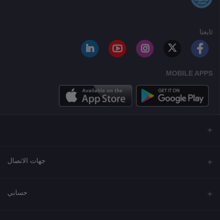
تابعنا
MOBILE APPS
جهات الاتصال
العنوان
حسابي
مجمع نورة , شارع شرحبيل , حولي ,الكويت