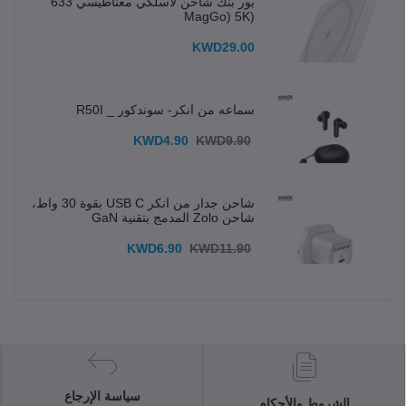
بور بنك شاحن لاسلكي مغناطيسي 633
(MagGo) 5K
KWD29.00
سماعه من انكر- سوندكور _ R50I
KWD4.90
KWD9.90
شاحن جدار من انكر USB C بقوة 30 واط،
شاحن Zolo المدمج بتقنية GaN
KWD6.90
KWD11.90
سياسة الإرجاع
الشروط والأحكام