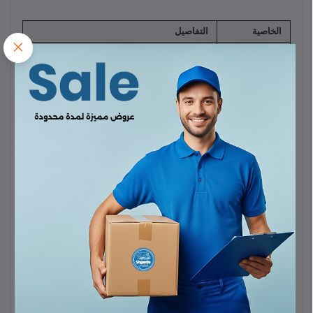
الخاصية
التفاصيل
المعالج
MediaTek Helio G99
(ثماني النواة، تكنولوجيا
(Chipset)
6 نانومتر
)
نظام التشغيل
Android 15
، مع واجهة
One UI 7
(مع دعم
(OS)
تحديثات طويلة تصل إلى 6 سنوات)
الذاكرة
العشوائية
4 جيجابايت
(RAM)
سعة التخزين
128 جيجابايت
(UFS 2.2)
(ROM)
يدعم
microSDXC
(في منفذ مُخصص أو مكان
بطاقة الذاكرة
الشريحة الثانية)
البطارية
5000 مللي أمبير
(Battery)
الشحن السريع
يدعم شحن سريع بقدرة
25 واط
(Charging)
نوع الشاشة
Super AMOLED
حجم الشاشة
6.7 بوصة