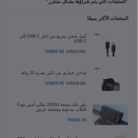
"المنتجات التي يتم شراؤها بشكل متكرر"
المنتجات الأكثر مبيعًا
كيبل شحن سريع من انكر USB C إلى
USB C
KWD0.95
KWD4.88
شاحن جداري من انكر بقدرة 20 واط
KWD4.90
KWD9.90
باور بانك بسعة 20000 مللي أمبير مع 4
كابلات مدمجة وشاشة عرض
KWD3.99