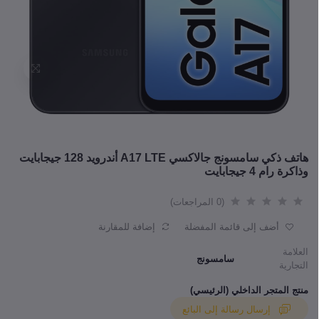
هاتف ذكي سامسونج جالاكسي A17 LTE أندرويد 128 جيجابايت
وذاكرة رام 4 جيجابايت
(0 المراجعات)
أضف إلى قائمة المفضلة
إضافة للمقارنة
العلامة
سامسونج
التجارية
منتج المتجر الداخلي (الرئيسي)
إرسال رسالة إلى البائع