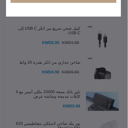
المنتجات الأكثر مبيعًا
كيبل شحن سريع من انكر USB C إلى
USB C
KWD0.95
KWD4.88
شاحن جداري من انكر بقدرة 20 واط
KWD4.90
KWD9.90
باور بانك بسعة 20000 مللي أمبير مع 4
كابلات مدمجة وشاشة عرض
KWD3.99
بور بنك شاحن لاسلكي مغناطيسي 633