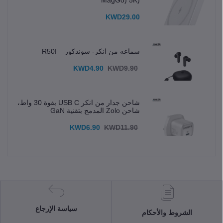
(MagGo) 5K
KWD29.00
سماعه من انكر- سوندكور _ R50I
KWD4.90
KWD9.90
شاحن جدار من انكر USB C بقوة 30 واط،
شاحن Zolo المدمج بتقنية GaN
KWD6.90
KWD11.90
سياسة الإرجاع
الشروط والأحكام