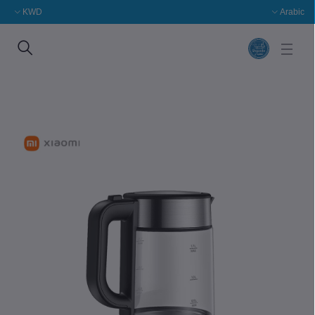
KWD
Arabic