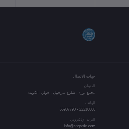
جهات الاتصال
العنوان
مجمع نورة , شارع شرحبيل , حولي ,الكويت
الهاتف
22218000 - 66907790
البريد الإلكتروني
info@shgarde.com