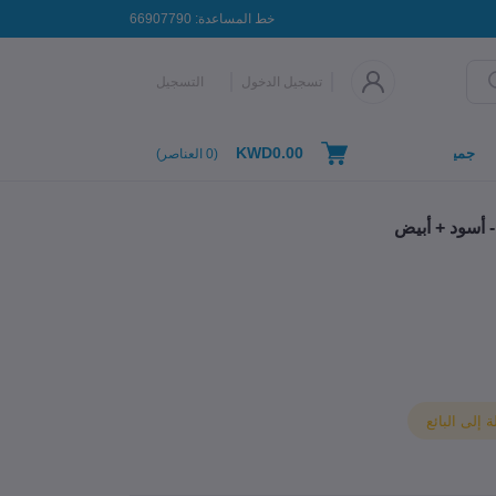
خط المساعدة:
66907790
تسجيل الدخول
التسجيل
KWD0.00
جميع التصنيفات
(
0
العناصر)