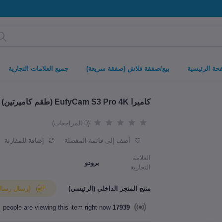
حة الرئيسية
بيع/صفقة فلاش (صفقة سريعة)
جميع العلامات التجارية
كاميرا EufyCam S3 Pro 4K (طقم كاميرتين) - أسود + أبيض
(0 المراجعات)
أضف إلى قائمة المفضلة
إضافة للمقارنة
العلامة
برودو
التجارية
منتج المتجر الداخلي (الرئيسي)
إرسال رسالة إلى البائع
people are viewing this item right now
4017