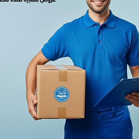
0.00
من أصل 5.0
(0 المراجعات)
لا يوجد هناك مراجعات لهذا المنتج
وصف
عي:
يوفر النظام فيديو بدقة
4K
مع
رؤية ليلية ملونة
، ويستخ
يق على
الأشخاص، الحيوانات الأليفة، والمركبات
وتصنيفها، مما يقلل الإنذارات الكاذبة