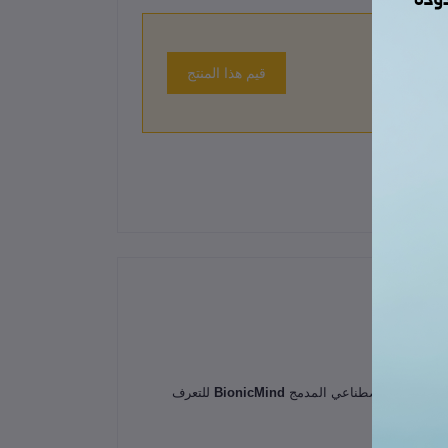
قيم هذا المنتج
 حتى الآن.
دم الذكاء الاصطناعي المدمج
BionicMind
للتعرف
.