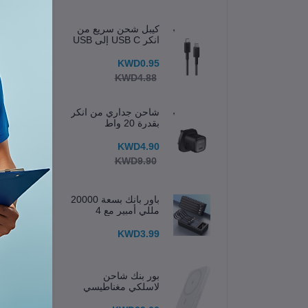
كيبل شحن سريع من
انكر USB C إلى USB
C
KWD0.95
KWD4.88
شاحن جداري من انكر
بقدرة 20 واط
KWD4.90
KWD9.90
باور بانك بسعة 20000
مللي أمبير مع 4
كابلات مدمجة وشاشة
عرض
KWD3.99
دقة 4K وقدرة الذكاء الاصطنا
بور بنك شاحن
الدق
لاسلكي مغناطيسي
633 (MagGo) 5K