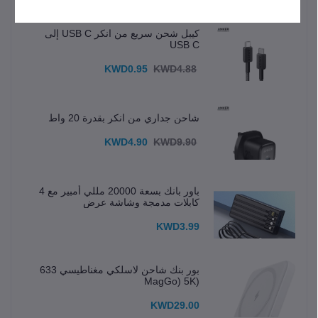
كيبل شحن سريع من انكر USB C إلى
USB C
KWD0.95
KWD4.88
شاحن جداري من انكر بقدرة 20 واط
KWD4.90
KWD9.90
باور بانك بسعة 20000 مللي أمبير مع 4
كابلات مدمجة وشاشة عرض
KWD3.99
بور بنك شاحن لاسلكي مغناطيسي 633
(MagGo) 5K
KWD29.00