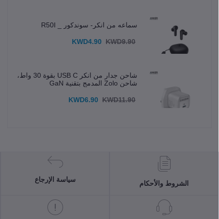
سماعه من انكر- سوندكور _ R50I
KWD4.90
KWD9.90
شاحن جدار من انكر USB C بقوة 30 واط،
شاحن Zolo المدمج بتقنية GaN
KWD6.90
KWD11.90
سياسة الإرجاع
الشروط والأحكام