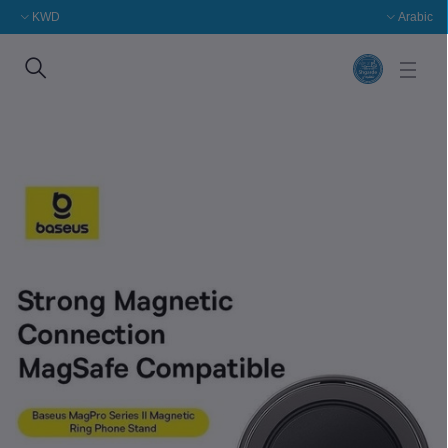
KWD
Arabic