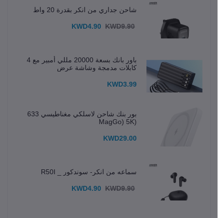
شاحن جداري من انكر بقدرة 20 واط
KWD4.90
KWD9.90
باور بانك بسعة 20000 مللي أمبير مع 4
كابلات مدمجة وشاشة عرض
KWD3.99
بور بنك شاحن لاسلكي مغناطيسي 633
(MagGo) 5K
KWD29.00
سماعه من انكر- سوندكور _ R50I
KWD4.90
KWD9.90