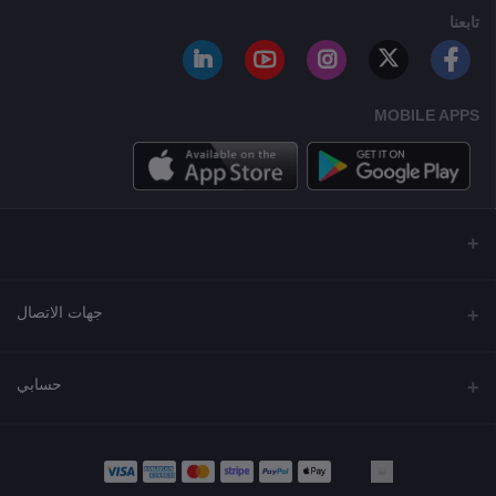
تابعنا
MOBILE APPS
جهات الاتصال
العنوان
حسابي
مجمع نورة , شارع شرحبيل , حولي ,الكويت
تسجيل الدخول
الهاتف
22218000 - 66907790
تاريخ الطلب