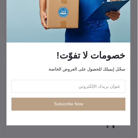
واقي شاشة زجاجي بتغطية كاملة من سلسلة Baseus Diamond لهاتف
iPhone 15 Pro - شفاف "مقاوم للصدمات
وضوح فائق
حساس للمس"
خصومات لا تفوّت!
سجّل إيميلك للحصول على العروض الخاصة
"المنتجات التي يتم شراؤها بشكل متكرر"
المنتجات الأكثر مبيعًا
Subscribe Now
كيبل شحن سريع من انكر USB C إلى
USB C
KWD0.95
KWD4.88