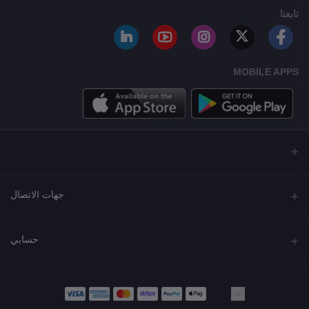
تابعنا
MOBILE APPS
جهات الاتصال
العنوان
حسابي
مجمع نورة , شارع شرحبيل , حولي ,الكويت
تسجيل الدخول
الهاتف
22218000 - 66907790
تاريخ الطلب