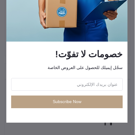
واقي شاشة Baseus Crystal 0.3 مم عالي الدقة ومقوى لجهاز iPad
Pro مقاس 11 بوصة - شفاف "1. شفاف للغاية
صلابة 2.9H
3. حساس للمس"
خصومات لا تفوّت!
سجّل إيميلك للحصول على العروض الخاصة
"المنتجات التي يتم شراؤها بشكل متكرر"
المنتجات الأكثر مبيعًا
Subscribe Now
كيبل شحن سريع من انكر USB C إلى
USB C
KWD0.95
KWD4.88