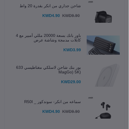
شاحن جداري من انكر بقدرة 20 واط
KWD4.90
KWD9.90
باور بانك بسعة 20000 مللي أمبير مع 4
كابلات مدمجة وشاشة عرض
KWD3.99
بور بنك شاحن لاسلكي مغناطيسي 633
(MagGo) 5K
KWD29.00
سماعه من انكر- سوندكور _ R50I
KWD4.90
KWD9.90