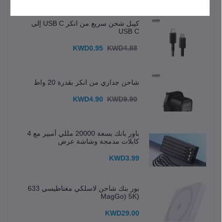
كيبل شحن سريع من انكر USB C إلى
USB C
KWD0.95
KWD4.88
شاحن جداري من انكر بقدرة 20 واط
KWD4.90
KWD9.90
باور بانك بسعة 20000 مللي أمبير مع 4
كابلات مدمجة وشاشة عرض
KWD3.99
بور بنك شاحن لاسلكي مغناطيسي 633
(MagGo) 5K
KWD29.00