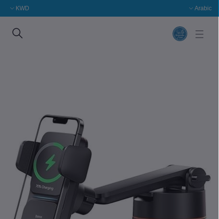
KWD
Arabic