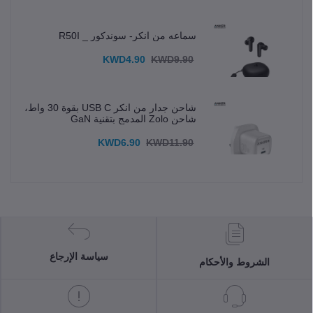
سماعه من انكر- سوندكور _ R50I
KWD4.90
KWD9.90
شاحن جدار من انكر USB C بقوة 30 واط،
شاحن Zolo المدمج بتقنية GaN
KWD6.90
KWD11.90
سياسة الإرجاع
الشروط والأحكام