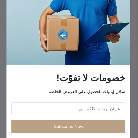
يستخدم الحامل نظام
MagSafe مغناطيسي قوي ومُحسَّن (Pro)
لضمان
ثبات الهاتف بشكل آمن وموثوق، وهو مصمم خصيصًا ليقاوم اهتزازات
السيارة.
يتميز بتصميم
صغير الحجم
يتيح إمكانية تثبيته على
فتحة التهوية
أو لوحة
القيادة، ويحتوي على مفصل كروي
360 درجة
لضبط زاوية الرؤية
بسهولة.
يتمتع الحامل بـ
مقاومة للحرارة
(بفضل المواد المستخدمة) وقوة تثبيت
لاصقة عالية، مما يضمن بقاءه ثابتًا في الظروف الجوية المختلفة.
خصومات لا تفوّت!
سجّل إيميلك للحصول على العروض الخاصة
"المنتجات التي يتم شراؤها بشكل متكرر"
Subscribe Now
المنتجات الأكثر مبيعًا