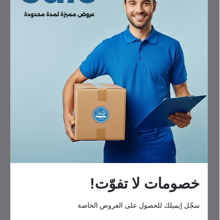
الميزة
المواصفات والتفاصيل
وظيفة
تحويل نظام
Apple CarPlay السلكي (Wired)
في
الجهاز
السيارة إلى نظام
لاسلكي (Wireless)
.
الاتصال
Wi-Fi 5G
و
Bluetooth
(غالباً 5.0 أو أحدث).
يعمل مع جميع سيارات المصنع التي تحتوي على نظام
التوافق
Wired CarPlay
(يتطلب iPhone يعمل بنظام iOS 10
أو أحدث).
سرعة
اتصال سريع وتأخير منخفض (Low Latency) لضمان
التشغيل
سلاسة التنقل والتحكم الصوتي.
توصيل وتشغيل (
Plug and Play
) سريع وسهل، لا
الإعداد
يتطلب تثبيت تطبيقات أو برامج تشغيل.
الطاقة
5 فولت / 1 أمبير (5V/1A).
المدخلة
منفذ
عادةً
USB-A
أو
USB-C
للتوصيل بمنفذ البيانات
التوصيل
الخاص بالسيارة.
خصومات لا تفوّت!
مدمج وصغير الحجم، غالباً بغلاف معدني أو بلاستيكي
التصميم
عالي الجودة لتبديد الحرارة.
سجّل إيميلك للحصول على العروض الخاصة
* يدعم التحديثات عبر الإنترنت (OTA). * يحافظ على
الميزات
جميع وظائف CarPlay الأصلية (خرائط، موسيقى،