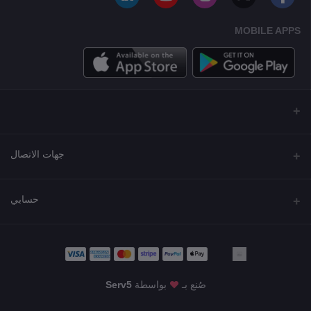
MOBILE APPS
جهات الاتصال
العنوان
حسابي
مجمع نورة , شارع شرحبيل , حولي ,الكويت
تسجيل الدخول
الهاتف
22218000 - 66907790
تاريخ الطلب
صُنع بـ
بواسطة
Serv5
البريد الإلكتروني
قائمة أمنياتي
KWD24.00
info@shgarde.com