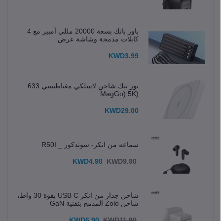
باور بانك بسعة 20000 مللي أمبير مع 4
كابلات مدمجة وشاشة عرض
KWD3.99
بور بنك شاحن لاسلكي مغناطيسي 633
(MagGo) 5K
KWD29.00
سماعه من انكر- سوندكور _ R50I
KWD4.90
KWD9.90
شاحن جدار من انكر USB C بقوة 30 واط،
شاحن Zolo المدمج بتقنية GaN
KWD6.90
KWD11.90