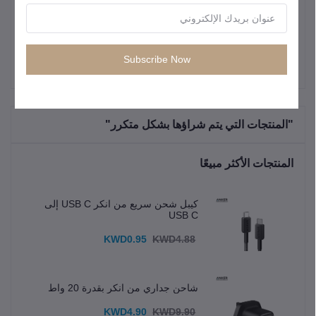
الإضافية
مكالمات، سيري).
Subscribe Now
"المنتجات التي يتم شراؤها بشكل متكرر"
المنتجات الأكثر مبيعًا
كيبل شحن سريع من انكر USB C إلى
USB C
KWD0.95
KWD4.88
شاحن جداري من انكر بقدرة 20 واط
KWD4.90
KWD9.90