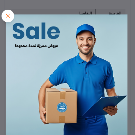
الخاصية
التفاصيل
المعالج
Exynos 1580
Samsung
(ثماني النواة،
(Chipset)
تكنولوجيا 4 نانومتر)
نظام
التشغيل
Android 15
، مع واجهة
One UI 7
(OS)
الذاكرة
العشوائية
8 جيجابايت
(RAM)
سعة التخزين
256 جيجابايت
(UFS 3.1،
لا يدعم
إضافة بطاقة
(ROM)
ذاكرة خارجية MicroSD)
البطارية
5000 مللي أمبير
(Battery)
الشحن
يدعم
45 واط
(شحن سريع، لكن الشاحن قد يُباع
السريع
بشكل منفصل)
(Charging)
نوع الشاشة
Super AMOLED
، مع ميزة Always-on display
حجم الشاشة
6.7 بوصة