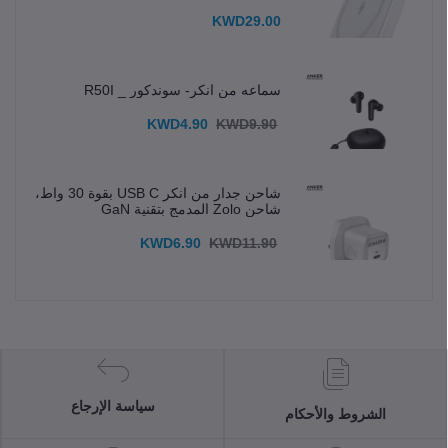
KWD29.00
سماعه من انكر- سوندكور _ R50I
KWD4.90
KWD9.90
شاحن جدار من انكر USB C بقوة 30 واط،
شاحن Zolo المدمج بتقنية GaN
KWD6.90
KWD11.90
سياسة الإرجاع
الشروط والأحكام