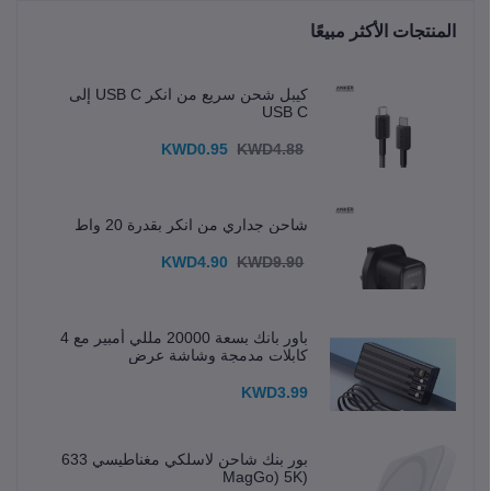
المنتجات الأكثر مبيعًا
كيبل شحن سريع من انكر USB C إلى
USB C
KWD0.95
KWD4.88
شاحن جداري من انكر بقدرة 20 واط
KWD4.90
KWD9.90
باور بانك بسعة 20000 مللي أمبير مع 4
كابلات مدمجة وشاشة عرض
KWD3.99
بور بنك شاحن لاسلكي مغناطيسي 633
(MagGo) 5K