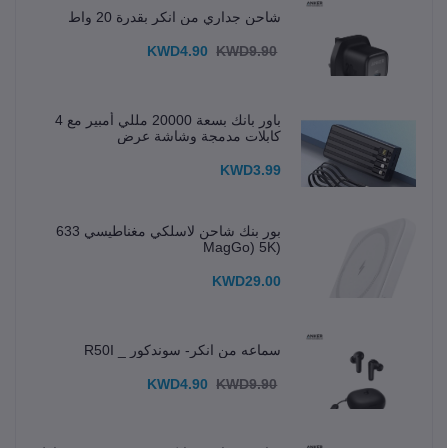
شاحن جداري من انكر بقدرة 20 واط
KWD4.90
KWD9.90
باور بانك بسعة 20000 مللي أمبير مع 4
كابلات مدمجة وشاشة عرض
KWD3.99
بور بنك شاحن لاسلكي مغناطيسي 633
(MagGo) 5K
KWD29.00
سماعه من انكر- سوندكور _ R50I
KWD4.90
KWD9.90