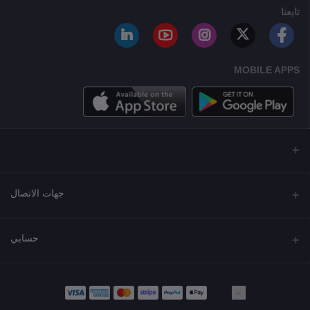
تابعنا
MOBILE APPS
جهات الاتصال
العنوان
حسابي
مجمع نورة , شارع شرحبيل , حولي ,الكويت
تسجيل الدخول
الهاتف
22218000 - 66907790
تاريخ الطلب