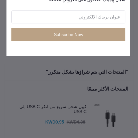
متوافق عالمياً مع جميع الهواتف الذكية (Android و
التوافق
iOS) بمجرد تثبيت اللوحة المعدنية.
سهولة
إمكانية تثبيت وإزالة الهاتف بيد واحدة بسرعة
الاستخدام
وسهولة.
Subscribe Now
"المنتجات التي يتم شراؤها بشكل متكرر"
المنتجات الأكثر مبيعًا
كيبل شحن سريع من انكر USB C إلى
USB C
KWD0.95
KWD4.88