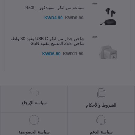
سماعه من انكر- سوندكور _ R50I
KWD4.90
KWD9.90
شاحن جدار من انكر USB C بقوة 30 واط،
شاحن Zolo المدمج بتقنية GaN
KWD6.90
KWD11.90
سياسة الإرجاع
الشروط والأحكام
سياسة الدعم
سياسة الخصوصية