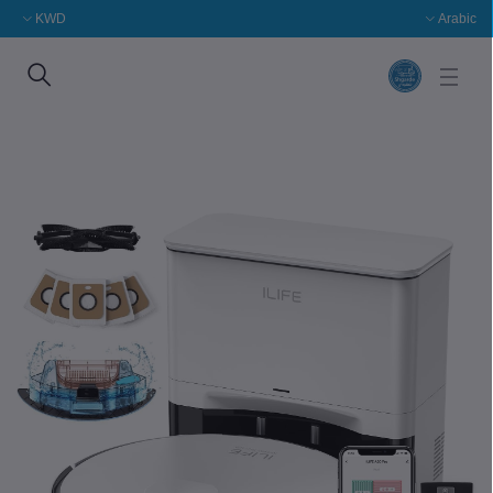
KWD
Arabic