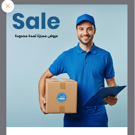
الميزة
المواصفات والتفاصيل
الطراز
iLife A30 Pro
وظيفة
مكنسة كهربائية (Vacuuming) وممسحة (Mopping)
التنظيف
في جهاز واحد.
محطة
نعم، تقوم بتفريغ حاوية الغبار الخاصة بالروبوت
التفريغ
تلقائياً في كيس داخل المحطة لمدة تصل إلى
60
الذاتي
يوماً
من التنظيف بدون تدخل.
قوة
شفط عالي جداً يصل إلى
5000 باسكال (Pa)
.
الشفط
نظام
Lidar Navigation (ملاحة ليدار)
متقدمة لرسم
الملاحة
خرائط دقيقة وسريعة للمنزل وتخطيط المسار.
التخزين
في
60 يوماً
(لأكياس الغبار داخل المحطة).
المحطة
البطارية
سعة كبيرة (توفر وقتاً طويلاً للتنظيف).
*
Wi-Fi 2.4G
*
تطبيق مخصص (App Control)
:
التحكم
لرسم الخرائط، وتحديد مناطق الحظر، وجدولة
والاتصال
التنظيف. *
التحكم الصوتي
: يدعم
Alexa
. *
جهاز
تحكم عن بعد (Remote Control)
.