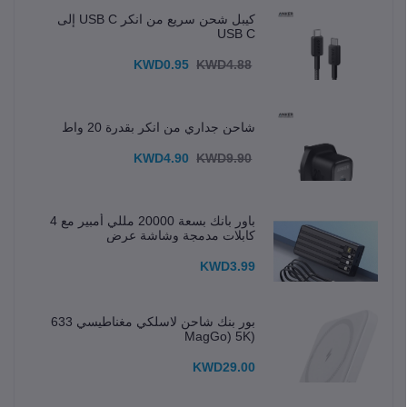
كيبل شحن سريع من انكر USB C إلى
USB C
KWD0.95
KWD4.88
شاحن جداري من انكر بقدرة 20 واط
KWD4.90
KWD9.90
باور بانك بسعة 20000 مللي أمبير مع 4
كابلات مدمجة وشاشة عرض
KWD3.99
بور بنك شاحن لاسلكي مغناطيسي 633
(MagGo) 5K
KWD29.00