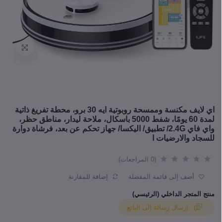
اي لايف مكنسة وممسحة روبوتية ايه 30 برو، محطة تفريغ ذاتية
لمدة 60 يومًا، شفط 5000 باسكال، ملاحة ليدار، مناطق حظر،
واي فاي 2.4G/ تطبيق/ اليكسا/ جهاز تحكم عن بعد، فرشاة دوارة
للسجاد والارضيات ا
(0 المراجعات)
أضف إلى قائمة المفضلة
إضافة للمقارنة
منتج المتجر الداخلي (الرئيسي)
إرسال رسالة إلى البائع