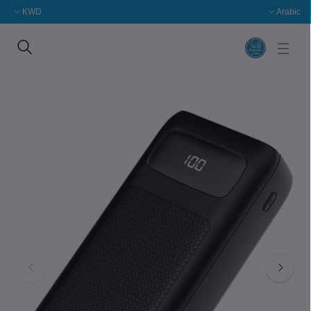
KWD
Arabic