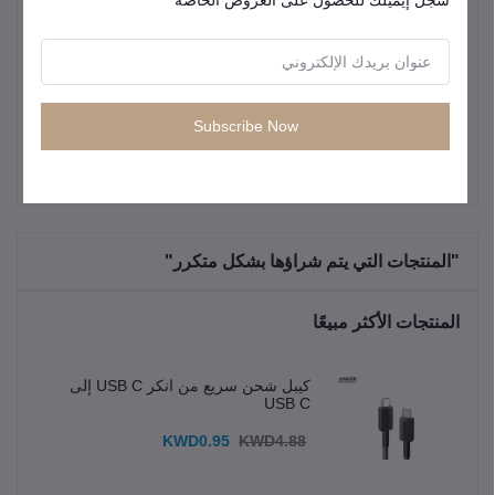
سجّل إيميلك للحصول على العروض الخاصة
مؤشر LED رقمي أو ضوئي لعرض مستوى
مؤشر البطارية
الطاقة بدقة.
حماية شاملة ضد الشحن الزائد، التفريغ الزائد،
الميزات الأمنية
والحرارة الزائدة.
Subscribe Now
"المنتجات التي يتم شراؤها بشكل متكرر"
المنتجات الأكثر مبيعًا
كيبل شحن سريع من انكر USB C إلى
USB C
KWD0.95
KWD4.88