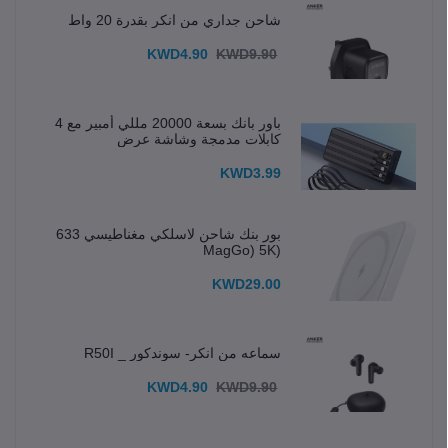
شاحن جداري من انكر بقدرة 20 واط
KWD4.90
KWD9.90
باور بانك بسعة 20000 مللي أمبير مع 4
كابلات مدمجة وشاشة عرض
KWD3.99
بور بنك شاحن لاسلكي مغناطيسي 633
(MagGo) 5K
KWD29.00
سماعه من انكر- سوندكور _ R50I
KWD4.90
KWD9.90