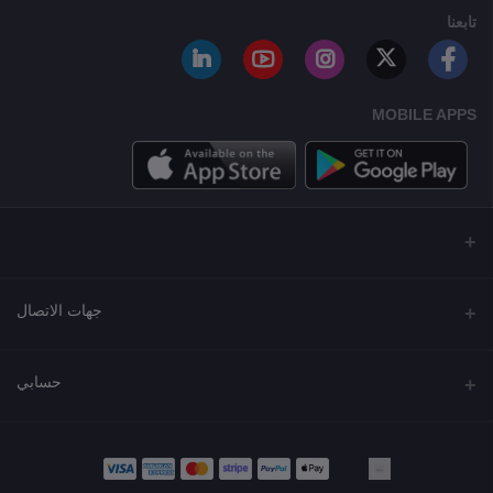
تابعنا
MOBILE APPS
جهات الاتصال
العنوان
حسابي
مجمع نورة , شارع شرحبيل , حولي ,الكويت
تسجيل الدخول
الهاتف
22218000 - 66907790
تاريخ الطلب