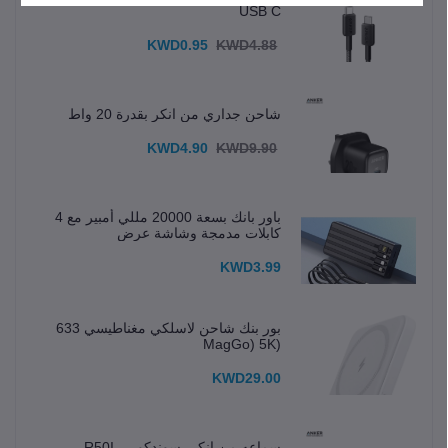
USB C
KWD0.95
KWD4.88
شاحن جداري من انكر بقدرة 20 واط
KWD4.90
KWD9.90
باور بانك بسعة 20000 مللي أمبير مع 4
كابلات مدمجة وشاشة عرض
KWD3.99
بور بنك شاحن لاسلكي مغناطيسي 633
(MagGo) 5K
KWD29.00
سماعه من انكر- سوندكور _ R50I