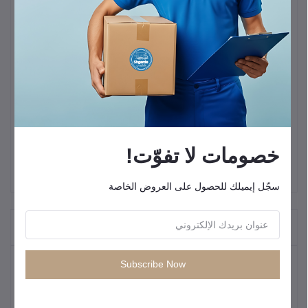
شاشة AMOLED منحنية كبيرة مقاس 2.13 بوصة
هيكل معدني فاخر
تاج رقمي
مكالمات بلوتوث واضحة
مراقبة صحية شاملة
123 وضعًا رياضيًا
أكثر من 100 واجهة ساعة أنيقة
مقاومة للماء IP68
تطبيق صحتي
خصومات لا تفوّت!
سجّل إيميلك للحصول على العروض الخاصة
"المنتجات التي يتم شراؤها بشكل متكرر"
Subscribe Now
المنتجات الأكثر مبيعًا
كيبل شحن سريع من انكر USB C إلى