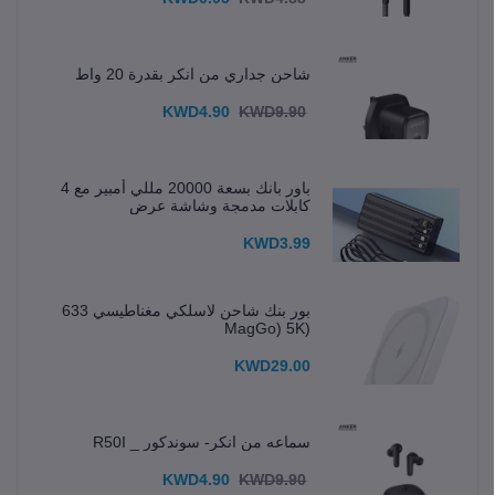
شاحن جداري من انكر بقدرة 20 واط
KWD4.90
KWD9.90
باور بانك بسعة 20000 مللي أمبير مع 4
كابلات مدمجة وشاشة عرض
KWD3.99
بور بنك شاحن لاسلكي مغناطيسي 633
(MagGo) 5K
KWD29.00
سماعه من انكر- سوندكور _ R50I
KWD4.90
KWD9.90