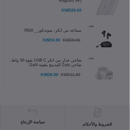
(MagGo) 5K
KWD29.00
سماعه من انكر- سوندكور _ R50I
KWD4.90
KWD9.90
شاحن جدار من انكر USB C بقوة 30 واط،
شاحن Zolo المدمج بتقنية GaN
KWD6.90
KWD11.90
سياسة الإرجاع
الشروط والأحكام