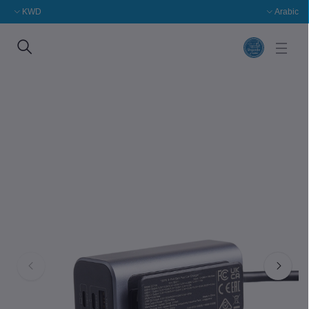
KWD
Arabic