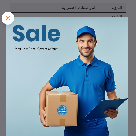
الميزة
المواصفات التفصيلية
الطاقة
الإجمالية
150 واط (W)
القصوى
تقنية
GaN
(نيتريد الغاليوم) - لكفاءة أعلى وحجم أصغر
الشحن
وحرارة أقل.
الأساسية
جهد
12V - 24V DC (متوافق مع السيارات، الشاحنات،
الإدخال
وسيارات الدفع الرباعي).
إجمالي
عدد
4 منافذ (3 x USB-C + 1 x USB-A)
المنافذ
منفذ USB-
140 واط (W) كحد أقصى
(يدعم PD 3.1 لشحن
C2
أجهزة اللابتوب الكبيرة مثل MacBook Pro 16).
(الأقوى)
منافذ
USB-C
تدعم PD بقوة تصل إلى
30 واط
(لشحن الأجهزة
الأخرى (C1
اللوحية والهواتف الذكية السريعة).
و C3)
منفذ USB-
22.5 واط (W) كحد أقصى
(يدعم تقنيات SCP/QC
A (QC)
للشحن السريع لأجهزة هواوي وسامسونج وغيرها).