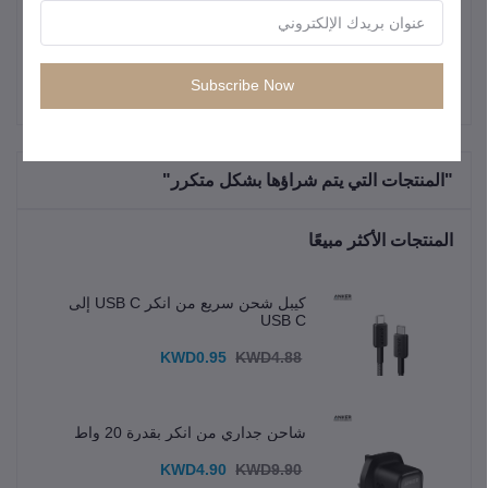
لمشاهدة المحتوى أو مكالمات الفيديو
Subscribe Now
"المنتجات التي يتم شراؤها بشكل متكرر"
المنتجات الأكثر مبيعًا
كيبل شحن سريع من انكر USB C إلى
USB C
KWD0.95
KWD4.88
شاحن جداري من انكر بقدرة 20 واط
KWD4.90
KWD9.90