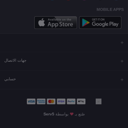
MOBILE APPS
جهات الاتصال
العنوان
حسابي
مجمع نورة , شارع شرحبيل , حولي ,الكويت
تسجيل الدخول
الهاتف
22218000 - 66907790
تاريخ الطلب
صُنع بـ
بواسطة
Serv5
البريد الإلكتروني
قائمة أمنياتي
KWD7.00
info@shgarde.com
تتبع الطلب