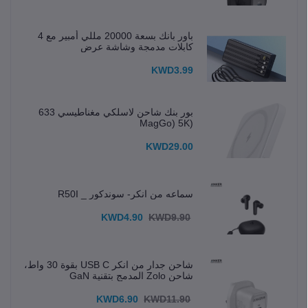
باور بانك بسعة 20000 مللي أمبير مع 4
كابلات مدمجة وشاشة عرض
KWD3.99
بور بنك شاحن لاسلكي مغناطيسي 633
(MagGo) 5K
KWD29.00
سماعه من انكر- سوندكور _ R50I
KWD4.90
KWD9.90
شاحن جدار من انكر USB C بقوة 30 واط،
شاحن Zolo المدمج بتقنية GaN
KWD6.90
KWD11.90