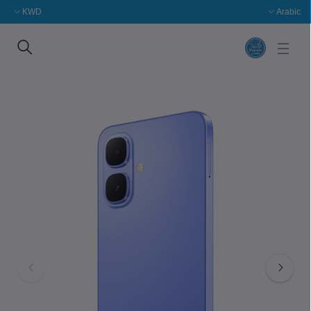
KWD
Arabic