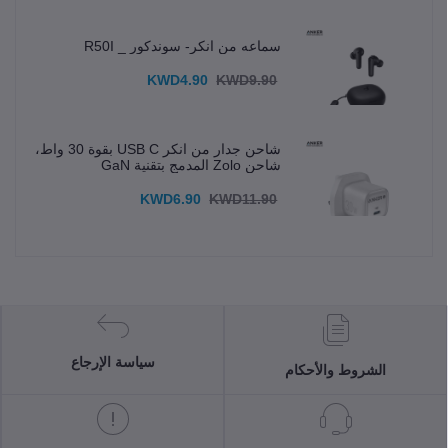
سماعه من انكر- سوندكور _ R50I
KWD4.90
KWD9.90
شاحن جدار من انكر USB C بقوة 30 واط،
شاحن Zolo المدمج بتقنية GaN
KWD6.90
KWD11.90
سياسة الإرجاع
الشروط والأحكام