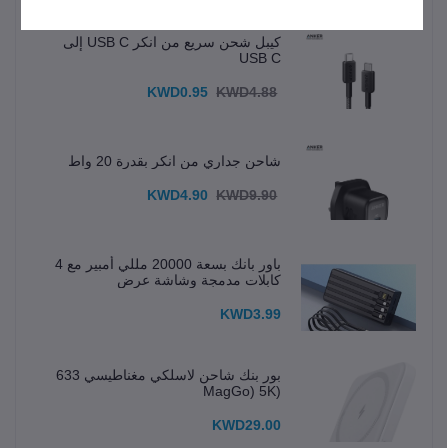
كيبل شحن سريع من انكر USB C إلى
USB C
KWD0.95
KWD4.88
شاحن جداري من انكر بقدرة 20 واط
KWD4.90
KWD9.90
باور بانك بسعة 20000 مللي أمبير مع 4
كابلات مدمجة وشاشة عرض
KWD3.99
بور بنك شاحن لاسلكي مغناطيسي 633
(MagGo) 5K
KWD29.00