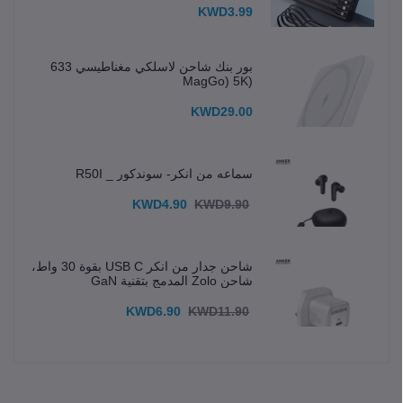
KWD3.99
بور بنك شاحن لاسلكي مغناطيسي 633
(MagGo) 5K
KWD29.00
سماعه من انكر- سوندكور _ R50I
KWD4.90
KWD9.90
شاحن جدار من انكر USB C بقوة 30 واط،
شاحن Zolo المدمج بتقنية GaN
KWD6.90
KWD11.90