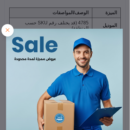
الميزة
الوصف/المواصفات
4785 (قد يختلف رقم SKU حسب
الموديل
المنطقة)
السعة
10000 مللي أمبير
(
$\text{mAh}$
)
نوع
ليثيوم بوليمر (Li-Polymer)
البطارية
الإخراج
الكلي
20 واط
كحد أقصى (لبعض الموديلات
(Total
الحديثة)
Output)
منافذ
1x
USB-A
(Quick Charge/Fast
الإخراج
Charge) / 1x
USB-C
(Power
(Output
Delivery/PD)
Ports)
منفذ
الإدخال
USB-C
1x
(يستخدم أيضاً كمنفذ إخراج)
(Input