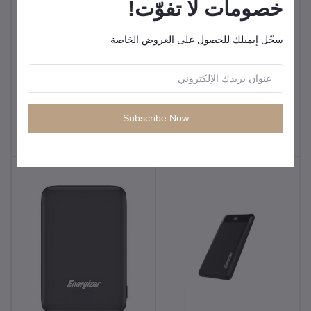
خصومات لا تفوّت!
سجّل إيميلك للحصول على العروض الخاصة
باور بانك انكر نانو 20 كيلو،
بطارية شحن خارجي 3 منافذ
30 واط، كيبل USB-C مدمج -
من راف باور، 20000 مللي
أسود
Subscribe Now
أمبير، شحن سريع بي دي، 20
KWD14.99
KWD19.50
واط، RP-PB235 - أسود