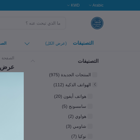
KWD
Arabic
التصنيفات
(عرض الكل)
الصف
الصفحة ا
التصنيفات
عرض ا
المنتجات الجديدة (975)
Products Found
3
الهواتف الذكية (112)
هواتف أيفون (20)
سامسونج (5)
هواوي (2)
شاومي (3)
نوكيا (7)