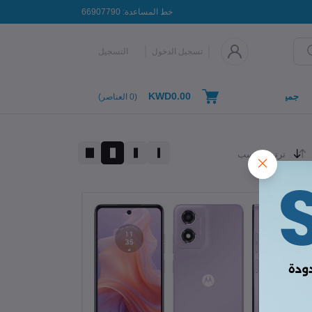
خط المساعدة:
66907790
تسجيل الدخول
التسجيل
KWD0.00
جميع التصنيفات
(
0
العناصر)
ترتيب حسب