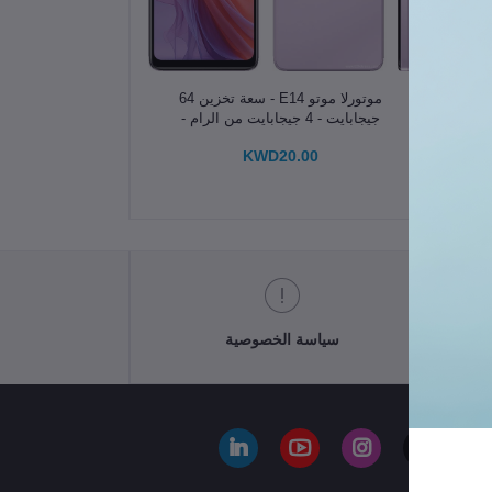
الإضافة إلى سلة التسوق
موتورلا موتو E14 - سعة تخزين 64
خزين
جيجابايت - 4 جيجابايت من الرام -
لرام -
6.56 بوصة
KWD20.00
سياسة الخصوصية
ا